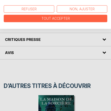
Un jeune homme frileux, récemment installé dans un
appartement new-yorkais, fait la connaissance d'un vieil
REFUSER
NON, AJUSTER
homme qui apprécie particulièrement le froid...
TOUT ACCEPTER
AUTEUR(S)
CRITIQUES PRESSE
AVIS
D’AUTRES TITRES À DÉCOUVRIR