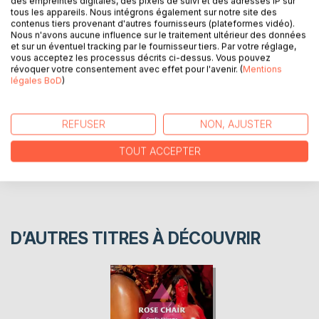
des empreintes digitales, des pixels de suivi et des adresses IP sur
tous les appareils. Nous intégrons également sur notre site des
contenus tiers provenant d'autres fournisseurs (plateformes vidéo).
Recueil de poésie érotique, illustré de dessins assortis.
Nous n'avons aucune influence sur le traitement ultérieur des données
et sur un éventuel tracking par le fournisseur tiers. Par votre réglage,
vous acceptez les processus décrits ci-dessus. Vous pouvez
AUTEUR(S)
révoquer votre consentement avec effet pour l'avenir. (
Mentions
légales BoD
)
CRITIQUES PRESSE
REFUSER
NON, AJUSTER
AVIS
TOUT ACCEPTER
D’AUTRES TITRES À DÉCOUVRIR