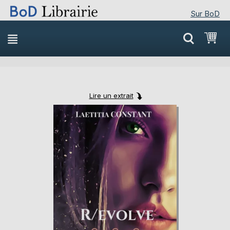
Sur BoD
Skip
Mon
to
Content
Lire un extrait
Skip
Skip
to
to
the
the
end
beginning
of
of
the
the
images
images
gallery
gallery