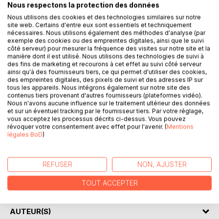
Nous respectons la protection des données
DESCRIPTION
Nous utilisons des cookies et des technologies similaires sur notre
site web. Certains d'entre eux sont essentiels et techniquement
nécessaires. Nous utilisons également des méthodes d'analyse (par
Les évènements de ces dernières années m'ont appris
exemple des cookies ou des empreintes digitales, ainsi que le suivi
côté serveur) pour mesurer la fréquence des visites sur notre site et la
une chose. Une situation n'est réellement désespérée que
manière dont il est utilisé. Nous utilisons des technologies de suivi à
lorsque le dernier soldat est à terre. Je n'aime pas la terre,
des fins de marketing et recourons à cet effet au suivi côté serveur
c'est salissant. Alors j'en reste le plus éloignée possible.
ainsi qu'à des fournisseurs tiers, ce qui permet d'utiliser des cookies,
des empreintes digitales, des pixels de suivi et des adresses IP sur
J'ai botté les fesses des méchants, j'ai grandi et j'ai
tous les appareils. Nous intégrons également sur notre site des
presque retrouvé cette bonne vieille Aliénor. Malgré les
contenus tiers provenant d'autres fournisseurs (plateformes vidéo).
difficultés que j'ai pu rencontrer, le maternage d'un
Nous n'avons aucune influence sur le traitement ultérieur des données
vampire convalescent, ma rencontre avec une créature
et sur un éventuel tracking par le fournisseur tiers. Par votre réglage,
vous acceptez les processus décrits ci-dessus. Vous pouvez
inédite pas très amicale et des dons pour le moins explosif
révoquer votre consentement avec effet pour l'avenir. (
Mentions
à gérer, je pensais me créer une nouvelle normalité,
légales BoD
)
profiter de ma routine pépère et adopter un cochon d'inde.
Grosse erreur ! Suite à un léger dérapage, me voilà
parachutée à des milliers de kilomètres de chez moi où
REFUSER
NON, AJUSTER
bien évidement, mes problèmes m'ont suivie. Qui a dit que
les guerriers avaient droit au repos ?
TOUT ACCEPTER
AUTEUR(S)