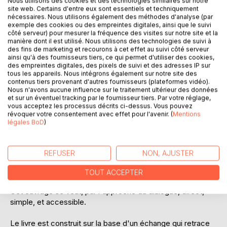
Nous utilisons des cookies et des technologies similaires sur notre
site web. Certains d'entre eux sont essentiels et techniquement
nécessaires. Nous utilisons également des méthodes d'analyse (par
exemple des cookies ou des empreintes digitales, ainsi que le suivi
côté serveur) pour mesurer la fréquence des visites sur notre site et la
manière dont il est utilisé. Nous utilisons des technologies de suivi à
des fins de marketing et recourons à cet effet au suivi côté serveur
ainsi qu'à des fournisseurs tiers, ce qui permet d'utiliser des cookies,
des empreintes digitales, des pixels de suivi et des adresses IP sur
tous les appareils. Nous intégrons également sur notre site des
DESCRIPTION
contenus tiers provenant d'autres fournisseurs (plateformes vidéo).
Nous n'avons aucune influence sur le traitement ultérieur des données
et sur un éventuel tracking par le fournisseur tiers. Par votre réglage,
Ce livre est le fruit de dialogues entre Anne-Virginie Lucot
vous acceptez les processus décrits ci-dessus. Vous pouvez
révoquer votre consentement avec effet pour l'avenir. (
Mentions
et Eric Fleury, thérapeute (thérapie symbolique et hypnose
légales BoD
)
humaniste entre autre), énergéticien, chamane, vrai guide
sur le chemin de soi. Anne-Virginie Lucot souhaitais par cet
ouvrage transmettre les pratiques qu'Éric Fleury partage
REFUSER
NON, AJUSTER
avec les personnes qu'il accompagne afin de toucher un
public plus large sur la profondeur et la valeur de ces
TOUT ACCEPTER
enseignements qui sont réellement transformateurs de vie.
Cet ouvrage se veut, par l'approche du dialogue, direct,
simple, et accessible.
Le livre est construit sur la base d'un échange qui retrace