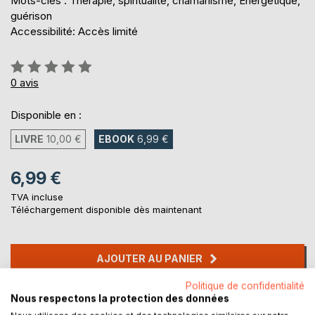
Mots-clés : Therapie, spiritualité, chamanisme, Energétique,
guérison
Accessibilité: Accès limité
Évaluation:
0%
0
avis
Disponible en :
LIVRE
10,00 €
EBOOK
6,99 €
6,99 €
TVA incluse
Téléchargement disponible dès maintenant
AJOUTER AU PANIER
Politique de confidentialité
Ajouter à ma liste d'envies
Nous respectons la protection des données
Laisser un avis