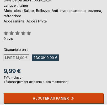
Date de parution : 30.10.2020
Langue : italien
Mots-clés : Salute, Bellezza, Anti-Invecchiamento, eczema,
rafreddore
Accessibilité: Accès limité
Évaluation:
0%
0
avis
Disponible en :
LIVRE
14,99 €
EBOOK
9,99 €
9,99 €
TVA incluse
Téléchargement disponible dès maintenant
AJOUTER AU PANIER