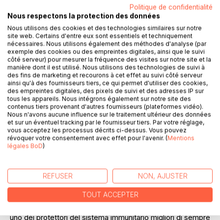
Politique de confidentialité
Ajouter à ma liste d'envies
Nous respectons la protection des données
Laisser un avis
Nous utilisons des cookies et des technologies similaires sur notre
site web. Certains d'entre eux sont essentiels et techniquement
nécessaires. Nous utilisons également des méthodes d'analyse (par
exemple des cookies ou des empreintes digitales, ainsi que le suivi
côté serveur) pour mesurer la fréquence des visites sur notre site et la
manière dont il est utilisé. Nous utilisons des technologies de suivi à
des fins de marketing et recourons à cet effet au suivi côté serveur
ainsi qu'à des fournisseurs tiers, ce qui permet d'utiliser des cookies,
des empreintes digitales, des pixels de suivi et des adresses IP sur
DESCRIPTION
tous les appareils. Nous intégrons également sur notre site des
contenus tiers provenant d'autres fournisseurs (plateformes vidéo).
Nous n'avons aucune influence sur le traitement ultérieur des données
et sur un éventuel tracking par le fournisseur tiers. Par votre réglage,
Cosa avevano in comune Cleopatra, Marco Antonio e Giulio
vous acceptez les processus décrits ci-dessus. Vous pouvez
Cesare?
révoquer votre consentement avec effet pour l'avenir. (
Mentions
légales BoD
)
Cleopatra la usava per mantenere la sua pelle morbida
come la seta. Marco Antonio utilizzava il suo balsamo per
guarire tagli e ferite. Giulio Cesare la usava sugli eritemi e
REFUSER
NON, AJUSTER
sulle punture d'insetto.
TOUT ACCEPTER
Loro sapevano quello che non sappiamo noi - l'Aloe Vera è
uno dei protettori del sistema immunitario migliori di sempre