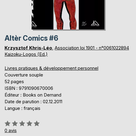
Altèr Comics #6
Krzysztof Khris-Léo
,
Association loi 1901 - n°0061022894
Kaizoku-Logos (Ed.)
Livres pratiques & développement personnel
Couverture souple
52 pages
ISBN : 9791090670006
Éditeur : Books on Demand
Date de parution : 02.12.2011
Langue : français
Évaluation:
0%
0
avis