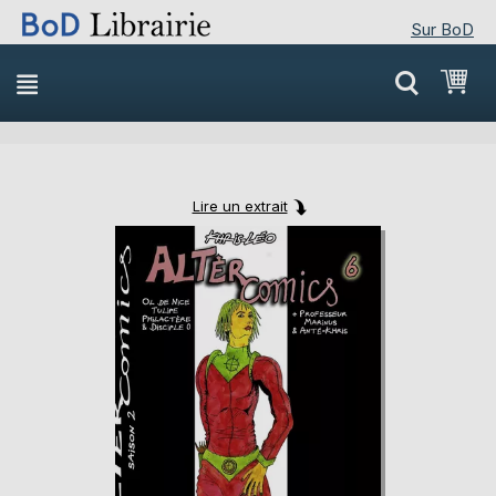
Sur BoD
Skip
Mon
to
Content
Lire un extrait
Skip
Skip
to
to
the
the
end
beginning
of
of
the
the
images
images
gallery
gallery