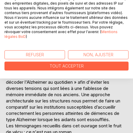
Lysie Santi effectue un récapitulatif de nos avancées
des empreintes digitales, des pixels de suivi et des adresses IP sur
médicales en direction des problèmes liés à la pathologie
tous les appareils. Nous intégrons également sur notre site des
contenus tiers provenant d'autres fournisseurs (plateformes vidéo).
Alzheimer. Pourquoi continuer à prescrire une médication
Nous n'avons aucune influence sur le traitement ultérieur des données
obsolète, quand on détient une solution tangible ?
et sur un éventuel tracking par le fournisseur tiers. Par votre réglage,
Forte d'expériences variées, elle apporte un constat
vous acceptez les processus décrits ci-dessus. Vous pouvez
alarmant sur les fonctions liées à la protection de nos
révoquer votre consentement avec effet pour l'avenir. (
Mentions
légales BoD
)
majeurs protégés. La tutelle est censée protéger la
personne et ses intérêts parce qu'elle est considérée
comme vulnérable de façon physique et mentale. Est-ce
REFUSER
NON, AJUSTER
vraiment le cas ?
À travers les témoignages recueillis, sont abordées ici
TOUT ACCEPTER
différentes façons de traiter certains des problèmes que
rencontrent les aidants familiaux qui doivent apprendre à «
décoder l'Alzheimer au quotidien » afin d'éviter les
diverses tensions qui sont liées à une faiblesse de
mémoire immédiate de nos anciens. Une approche
architecturale sur les structures nous permet de faire un
comparatif sur les institutions susceptibles d’accueillir
correctement les personnes atteintes de démences de
type Alzheimer lorsque les aidants sont essoufflés.
Les témoignages recueillis dans cet ouvrage sont le fruit
de vécu : ce n'est pas un roman.