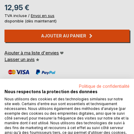
12,95 €
TVA incluse /
Envoi en sus
disponible (dès maintenant)
AJOUTER AU PANIER
Ajouter à ma liste d'envies
Laisser un avis
Politique de confidentialité
Nous respectons la protection des données
Nous utilisons des cookies et des technologies similaires sur notre
site web. Certains d'entre eux sont essentiels et techniquement
DESCRIPTION
nécessaires. Nous utilisons également des méthodes d'analyse (par
exemple des cookies ou des empreintes digitales, ainsi que le suivi
côté serveur) pour mesurer la fréquence des visites sur notre site et la
Dans une société où tout le monde court après le temps,
manière dont il est utilisé. Nous utilisons des technologies de suivi à
des fins de marketing et recourons à cet effet au suivi côté serveur
quelle est la place de nos aînés Alzheimer ?
ainsi qu'à des fournisseurs tiers, ce qui permet d'utiliser des cookies,