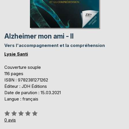
Alzheimer mon ami - II
Vers l'accompagnement et la compréhension
Lysie Santi
Couverture souple
116 pages
ISBN : 9782381271262
Éditeur : JDH Éditions
Date de parution : 15.03.2021
Langue : français
Évaluation:
0%
0
avis