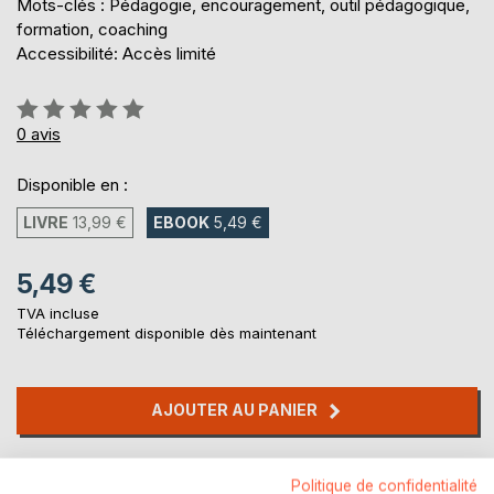
Mots-clés : Pédagogie, encouragement, outil pédagogique,
formation, coaching
Accessibilité: Accès limité
Évaluation:
0%
0
avis
Disponible en :
LIVRE
13,99 €
EBOOK
5,49 €
5,49 €
TVA incluse
Téléchargement disponible dès maintenant
AJOUTER AU PANIER
Ajouter à ma liste d'envies
Politique de confidentialité