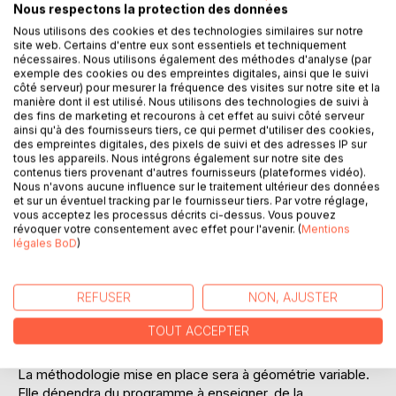
Laisser un avis
Nous respectons la protection des données
Nous utilisons des cookies et des technologies similaires sur notre
site web. Certains d'entre eux sont essentiels et techniquement
nécessaires. Nous utilisons également des méthodes d'analyse (par
exemple des cookies ou des empreintes digitales, ainsi que le suivi
côté serveur) pour mesurer la fréquence des visites sur notre site et la
manière dont il est utilisé. Nous utilisons des technologies de suivi à
des fins de marketing et recourons à cet effet au suivi côté serveur
ainsi qu'à des fournisseurs tiers, ce qui permet d'utiliser des cookies,
DESCRIPTION
des empreintes digitales, des pixels de suivi et des adresses IP sur
tous les appareils. Nous intégrons également sur notre site des
contenus tiers provenant d'autres fournisseurs (plateformes vidéo).
Nous n'avons aucune influence sur le traitement ultérieur des données
Se plaçant résolument dans le cadre d'une pédagogie
et sur un éventuel tracking par le fournisseur tiers. Par votre réglage,
positive basée sur l'encouragement, l'auteur décrit dans
vous acceptez les processus décrits ci-dessus. Vous pouvez
l'ouvrage les trois premiers outils pédagogiques qui lui
révoquer votre consentement avec effet pour l'avenir. (
Mentions
légales BoD
)
paraissent nécessaires à sa mise en oeuvre.
A ces trois outils basiques, chaque enseignant, formateur,
REFUSER
NON, AJUSTER
coach en ajoutera deux ou trois autres parmi la douzaine
mentionnée dans un autre ouvrage du même auteur paru
TOUT ACCEPTER
chez BOD : "Le coaching scolaire - pédagogie et outils".
La méthodologie mise en place sera à géométrie variable.
Elle dépendra du programme à enseigner, de la