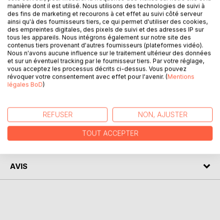
manière dont il est utilisé. Nous utilisons des technologies de suivi à
Ce livre est un recueil des premiers articles de l'auteur
des fins de marketing et recourons à cet effet au suivi côté serveur
ainsi qu'à des fournisseurs tiers, ce qui permet d'utiliser des cookies,
parus notamment dans le Psychoscope, le Bloc-notes de
des empreintes digitales, des pixels de suivi et des adresses IP sur
la psychanalyse et Cliniques Méditerranéennes. Il permet
tous les appareils. Nous intégrons également sur notre site des
de suivre l'évolution des analyses de l'auteur, une sorte de
contenus tiers provenant d'autres fournisseurs (plateformes vidéo).
Nous n'avons aucune influence sur le traitement ultérieur des données
"traçabilité", jusqu'à sa relecture du mythe d'Oedipe.
et sur un éventuel tracking par le fournisseur tiers. Par votre réglage,
Les références au nouveau paradigme se précisent au fur
vous acceptez les processus décrits ci-dessus. Vous pouvez
et à mesure des articles. En complément, l'auteur présente
révoquer votre consentement avec effet pour l'avenir. (
Mentions
légales BoD
)
quelques clés d'analyses pour dépasser les apparences.
AUTEUR(S)
REFUSER
NON, AJUSTER
TOUT ACCEPTER
CRITIQUES PRESSE
AVIS