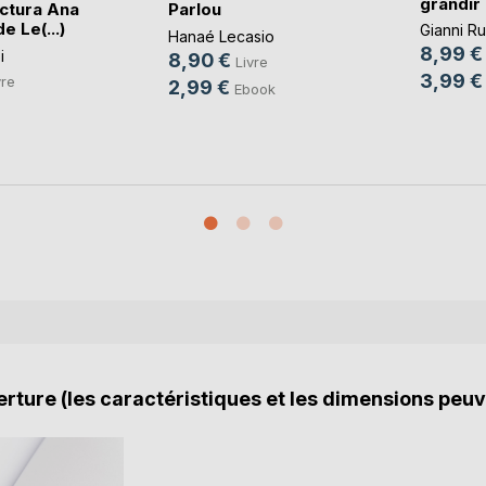
grandir
ectura Ana
Parlou
e Le(...)
Gianni Ru
Hanaé Lecasio
8,99 €
i
8,90 €
Livre
3,99 €
vre
2,99 €
Ebook
rture (les caractéristiques et les dimensions peuv