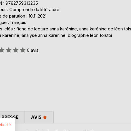
N : 9782759313235
eur : Comprendre la littérature
 de parution : 10.11.2021
ue : français
-clés : fiche de lecture anna karénine, anna karénine de léon tols
 karénine, analyse anna karénine, biographie léon tolstoi
uation:
0
avis
 PRESSE
AVIS
tialité