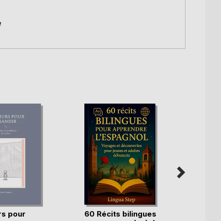
e
s pour
60 Récits bilingues
60 Ré