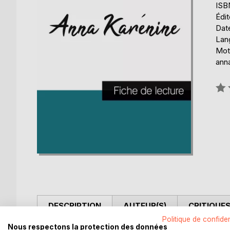
ISB
Édit
Date
Lang
Mots
anna
Éval
0%
DESCRIPTION
AUTEUR(S)
CRITIQUES
Politique de confiden
Nous respectons la protection des données