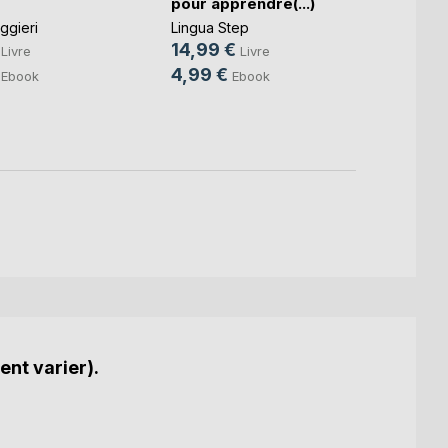
pour apprendre(...)
pour 
ggieri
Lingua Step
Lingua
14,99 €
14,9
Livre
Livre
4,99 €
4,99
Ebook
Ebook
ent varier).