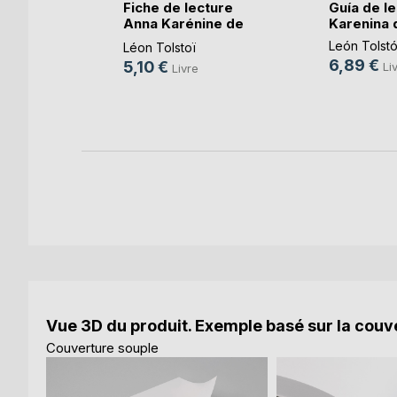
 bilingue
Fiche de lecture
Guía de l
urde
Anna Karénine de
Karenina d
(...)
stur
,
León Tolstó
Léon Tolstoï
uman
, ...
6,89 €
5,10 €
Li
Livre
e
k
Vue 3D du produit. Exemple basé sur la couve
Couverture souple