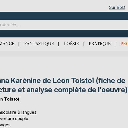
Sur BoD
MANCE
FANTASTIQUE
POÉSIE
PRATIQUE
PR
na Karénine de Léon Tolstoï (fiche de
cture et analyse complète de l'oeuvre)
n Tolstoï
ascolaire & langues
verture souple
pages