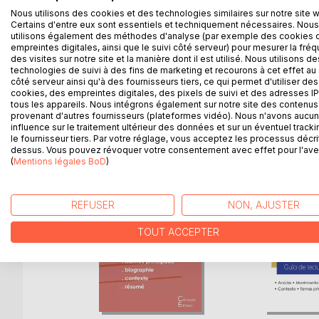
Venez découvrir Anna Karénine de Léon Tolstoï grâc
Nous utilisons des cookies et des technologies similaires sur notre site 
spécialiste universitaire, cette fiche de lectur
Certains d'entre eux sont essentiels et techniquement nécessaires. Nous
contient la biographie de l'écrivain, le résumé déta
utilisons également des méthodes d'analyse (par exemple des cookies 
et l'analyse complète. Retrouvez tous nos titres s
empreintes digitales, ainsi que le suivi côté serveur) pour mesurer la fré
des visites sur notre site et la manière dont il est utilisé. Nous utilisons de
technologies de suivi à des fins de marketing et recourons à cet effet au 
côté serveur ainsi qu'à des fournisseurs tiers, ce qui permet d'utiliser des
cookies, des empreintes digitales, des pixels de suivi et des adresses IP
tous les appareils. Nous intégrons également sur notre site des contenus 
D’AUTRES TITRES À D
provenant d'autres fournisseurs (plateformes vidéo). Nous n'avons aucu
influence sur le traitement ultérieur des données et sur un éventuel tracki
le fournisseur tiers. Par votre réglage, vous acceptez les processus décri
dessus. Vous pouvez révoquer votre consentement avec effet pour l'aven
(
Mentions légales BoD
)
REFUSER
NON, AJUSTER
TOUT ACCEPTER