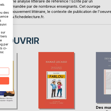
e à une analyse littéraire de référence ! Écrite par un
web.
e est recommandée par de nombreux enseignants. Cet ouvrage
illé, le mouvement littéraire, le contexte de publication de l'oeuvr
ou des
ur : www.fichedelecture.fr.
quence
s
suivi
 sur
tiers
ÉCOUVRIR
ne
ng par
ts ci-
ir.
Des mur