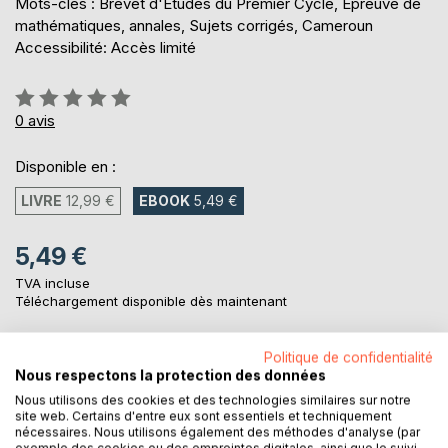
Mots-clés : Brevet d'Études du Premier Cycle, Épreuve de
mathématiques, annales, Sujets corrigés, Cameroun
Accessibilité: Accès limité
Évaluation:
0%
0
avis
Disponible en :
LIVRE
12,99 €
EBOOK
5,49 €
5,49 €
TVA incluse
Téléchargement disponible dès maintenant
Politique de confidentialité
AJOUTER AU PANIER
Nous respectons la protection des données
Nous utilisons des cookies et des technologies similaires sur notre
site web. Certains d'entre eux sont essentiels et techniquement
Ajouter à ma liste d'envies
nécessaires. Nous utilisons également des méthodes d'analyse (par