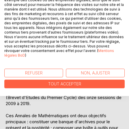
exemple des cookies ou des empreintes digitales, ainsi que le suivi
Laisser un avis
côté serveur) pour mesurer la fréquence des visites sur notre site et la
manière dont il est utilisé. Nous utilisons des technologies de suivi à
des fins de marketing et recourons à cet effet au suivi côté serveur
ainsi qu'à des fournisseurs tiers, ce qui permet d'utiliser des cookies,
des empreintes digitales, des pixels de suivi et des adresses IP sur
tous les appareils. Nous intégrons également sur notre site des
contenus tiers provenant d'autres fournisseurs (plateformes vidéo).
Nous n'avons aucune influence sur le traitement ultérieur des données
et sur un éventuel tracking par le fournisseur tiers. Par votre réglage,
DESCRIPTION
vous acceptez les processus décrits ci-dessus. Vous pouvez
révoquer votre consentement avec effet pour l'avenir. (
Mentions
légales BoD
)
Cet ouvrage participe d'une collection, intitulée Annales de
Mathématiques, qui ambitionne de compiler et de traiter les
sujets de l'épreuve de mathématiques au Cameroun, pour
REFUSER
NON, AJUSTER
divers examens officiels, des origines à nos jours. Le
TOUT ACCEPTER
présent numéro, troisième de la collection, propose les
sujets corrigés de l'épreuve de mathématiques du B.E.P.C.
(Brevet d'Études du Premier Cycle) des onze sessions de
2009 à 2019.
Ces Annales de Mathématiques ont deux objectifs
principaux : constituer une banque d'archives pour le
présent et la postérité ; composer une boîte à outils pour