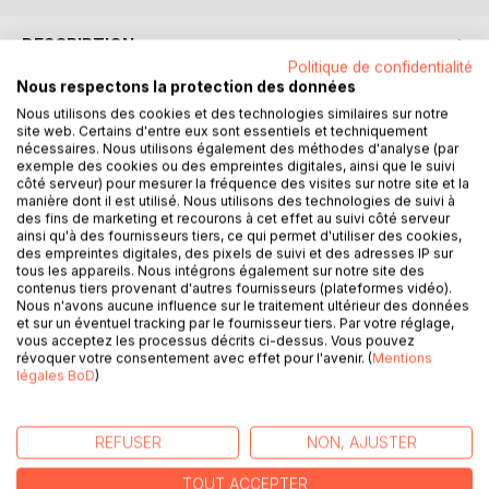
DESCRIPTION
Politique de confidentialité
Nous respectons la protection des données
L'outil le plus puissant susceptible de libérer l'Être humain
Nous utilisons des cookies et des technologies similaires sur notre
de sa servitude naturelle innée, et donc de faire émerger
site web. Certains d'entre eux sont essentiels et techniquement
nécessaires. Nous utilisons également des méthodes d'analyse (par
des sociétés pérennes et harmonieuses, est l'amour. Mais
exemple des cookies ou des empreintes digitales, ainsi que le suivi
cette prééminence ne vaut pas pour tous les types
côté serveur) pour mesurer la fréquence des visites sur notre site et la
d'amour. A ce titre, l'amour philéo, inné en tout Être humain,
manière dont il est utilisé. Nous utilisons des technologies de suivi à
des fins de marketing et recourons à cet effet au suivi côté serveur
est le seul ayant une base biologique susceptible de
ainsi qu'à des fournisseurs tiers, ce qui permet d'utiliser des cookies,
produire des effets socialement vertueux tels que
des empreintes digitales, des pixels de suivi et des adresses IP sur
l'empathie, l'altruisme, la générosité, etc. Mais, ce type
tous les appareils. Nous intégrons également sur notre site des
d'amour est régi par la dynamique de l'inconscient. Dès
contenus tiers provenant d'autres fournisseurs (plateformes vidéo).
Nous n'avons aucune influence sur le traitement ultérieur des données
lors, il est parasité par les caractéristiques de cette
et sur un éventuel tracking par le fournisseur tiers. Par votre réglage,
dernière (égoïsme, impatience, convoitise, hypocrisie,
vous acceptez les processus décrits ci-dessus. Vous pouvez
etc.) à cause de l'insuffisance de la production de son
révoquer votre consentement avec effet pour l'avenir. (
Mentions
légales BoD
)
hormone de base: l'ocytocine. Le potentiel de ce type
d'amour est limité dans l'espace: on ne peut pas aimer tout
le monde.
REFUSER
NON, AJUSTER
Le seul type d'amour efficace qui permettrait de libérer
totalement l'Être humain de toutes les formes de
TOUT ACCEPTER