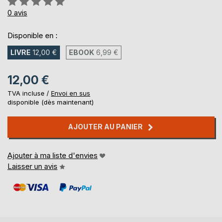
0%
0
avis
Disponible en :
LIVRE
12,00 €
EBOOK
6,99 €
12,00 €
TVA incluse /
Envoi en sus
disponible (dès maintenant)
AJOUTER AU PANIER
Ajouter à ma liste d'envies
Laisser un avis