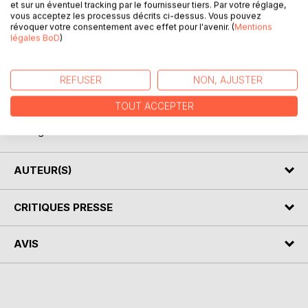
et sur un éventuel tracking par le fournisseur tiers. Par votre réglage,
vous acceptez les processus décrits ci-dessus. Vous pouvez
révoquer votre consentement avec effet pour l'avenir. (
Mentions
légales BoD
)
DESCRIPTION
REFUSER
NON, AJUSTER
des poésies composées par les auteurs du cercle des
TOUT ACCEPTER
poètes du
Sundgau en ALSACE
AUTEUR(S)
CRITIQUES PRESSE
AVIS