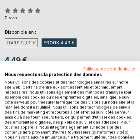
Évaluation:
0%
0
avis
Disponible en :
LIVRE
12,00 €
EBOOK
4,49 €
4,49 €
TVA incluse
Politique de confidentialité
Téléchargement disponible dès maintenant
Nous respectons la protection des données
Nous utilisons des cookies et des technologies similaires sur notre
site web. Certains d'entre eux sont essentiels et techniquement
nécessaires. Nous utilisons également des méthodes d'analyse (par
AJOUTER AU PANIER
exemple des cookies ou des empreintes digitales, ainsi que le suivi
côté serveur) pour mesurer la fréquence des visites sur notre site et la
manière dont il est utilisé. Nous utilisons des technologies de suivi à
des fins de marketing et recourons à cet effet au suivi côté serveur
Ajouter à ma liste d'envies
ainsi qu'à des fournisseurs tiers, ce qui permet d'utiliser des cookies,
Laisser un avis
des empreintes digitales, des pixels de suivi et des adresses IP sur
tous les appareils. Nous intégrons également sur notre site des
contenus tiers provenant d'autres fournisseurs (plateformes vidéo).
Nous n'avons aucune influence sur le traitement ultérieur des données