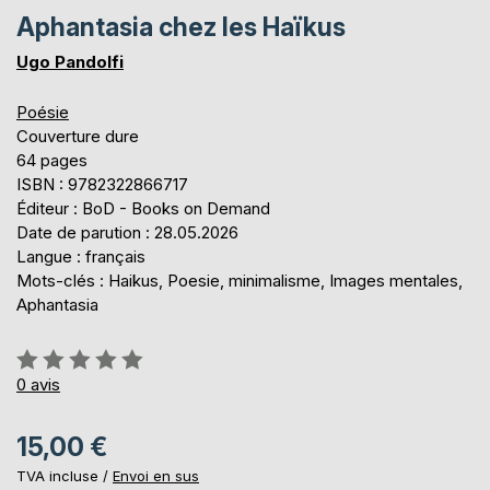
Aphantasia chez les Haïkus
Ugo Pandolfi
Poésie
Couverture dure
64 pages
ISBN : 9782322866717
Éditeur : BoD - Books on Demand
Date de parution : 28.05.2026
Langue : français
Mots-clés : Haikus, Poesie, minimalisme, Images mentales,
Aphantasia
Évaluation:
0%
0
avis
15,00 €
TVA incluse /
Envoi en sus