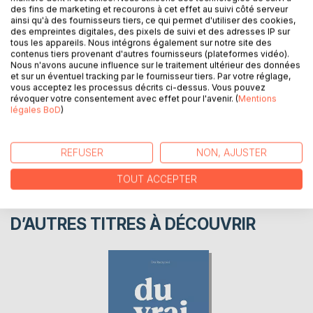
des images mentales dissimulées en de courts poèmes et
des fins de marketing et recourons à cet effet au suivi côté serveur
de rares proses
ainsi qu'à des fournisseurs tiers, ce qui permet d'utiliser des cookies,
des empreintes digitales, des pixels de suivi et des adresses IP sur
tous les appareils. Nous intégrons également sur notre site des
contenus tiers provenant d'autres fournisseurs (plateformes vidéo).
AUTEUR(S)
Nous n'avons aucune influence sur le traitement ultérieur des données
et sur un éventuel tracking par le fournisseur tiers. Par votre réglage,
vous acceptez les processus décrits ci-dessus. Vous pouvez
CRITIQUES PRESSE
révoquer votre consentement avec effet pour l'avenir. (
Mentions
légales BoD
)
AVIS
REFUSER
NON, AJUSTER
TOUT ACCEPTER
D’AUTRES TITRES À DÉCOUVRIR