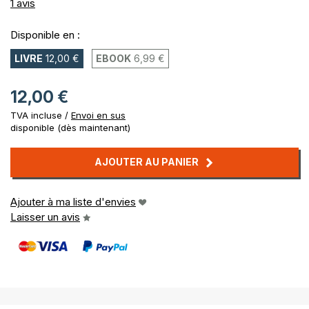
100%
1
avis
Disponible en :
LIVRE
12,00 €
EBOOK
6,99 €
12,00 €
TVA incluse /
Envoi en sus
disponible (dès maintenant)
AJOUTER AU PANIER
Ajouter à ma liste d'envies
Laisser un avis