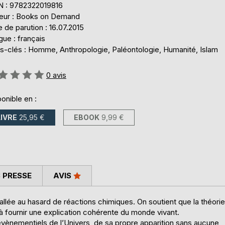
N : 9782322019816
teur : Books on Demand
 de parution : 16.07.2015
ue : français
s-clés : Homme, Anthropologie, Paléontologie, Humanité, Islam
uation:
0
avis
onible en :
LIVRE
25,95 €
EBOOK
9,99 €
 PRESSE
AVIS
tallée au hasard de réactions chimiques. On soutient que la théorie
à fournir une explication cohérente du monde vivant.
ènementiels de l’Univers, de sa propre apparition sans aucune