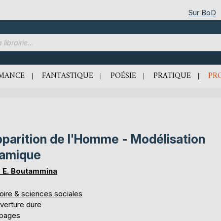
Sur BoD
MANCE
FANTASTIQUE
POÉSIE
PRATIQUE
PR
parition de l'Homme - Modélisation
lamique
 E. Boutammina
oire & sciences sociales
verture dure
 pages