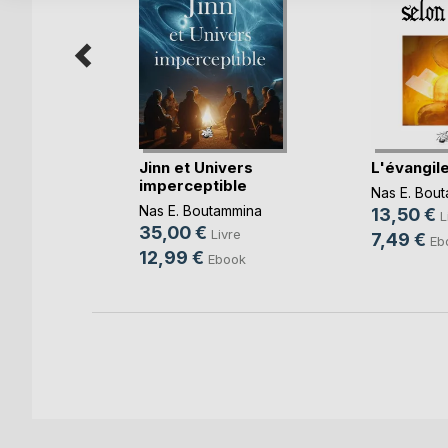
tianisme
es(...)
Jinn et Univers
L'évangil
imperceptible
mmina
Nas E. Bou
Nas E. Boutammina
e
13,50 €
L
35,00 €
Livre
k
7,49 €
Eb
12,99 €
Ebook