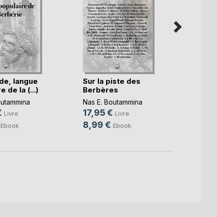
de, langue
Sur la piste des
L'Ho
 de la (...)
Berbères
carac
ontolo
outammina
Nas E. Boutammina
Nas E.
€
17,95 €
15,9
Livre
Livre
8,99 €
9,99
Ebook
Ebook