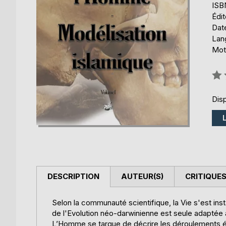
ISB
Édi
Date
Lang
Mot
Éval
0%
Disp
DESCRIPTION
AUTEUR(S)
CRITIQUES
Selon la communauté scientifique, la Vie s'est ins
de l'Evolution néo-darwinienne est seule adaptée 
L’Homme se targue de décrire les déroulements év