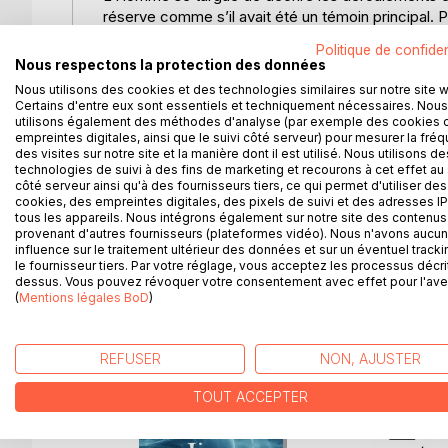
réserve comme s’il avait été un témoin principal. 
frustration qu’à orienter la réflexion sur des points
Politique de confiden
observations qui tendent perpétuellement à anima
Nous respectons la protection des données
Les spécialistes de la Préhistoire [Paléontologu
Nous utilisons des cookies et des technologies similaires sur notre site 
et le moment de son apparition. Quelques fragment
Certains d'entre eux sont essentiels et techniquement nécessaires. Nous
arbuste généalogique de l’Homme émanant de cel
utilisons également des méthodes d'analyse (par exemple des cookies 
empreintes digitales, ainsi que le suivi côté serveur) pour mesurer la fré
anthropologiques » ont permis d’inventer un tabl
des visites sur notre site et la manière dont il est utilisé. Nous utilisons de
chronologie de 4 à 5 millions d'années.
technologies de suivi à des fins de marketing et recourons à cet effet au 
L’origine de l’Homme peut-elle s’établir sur la p
côté serveur ainsi qu'à des fournisseurs tiers, ce qui permet d'utiliser des
cookies, des empreintes digitales, des pixels de suivi et des adresses IP
plusieurs millions d'années correspond-elle au dév
tous les appareils. Nous intégrons également sur notre site des contenus 
révélé dans les versets coraniques ?
provenant d'autres fournisseurs (plateformes vidéo). Nous n'avons aucu
influence sur le traitement ultérieur des données et sur un éventuel tracki
le fournisseur tiers. Par votre réglage, vous acceptez les processus décri
dessus. Vous pouvez révoquer votre consentement avec effet pour l'aven
(
Mentions légales BoD
)
D’AUTRES TITRES À D
REFUSER
NON, AJUSTER
TOUT ACCEPTER