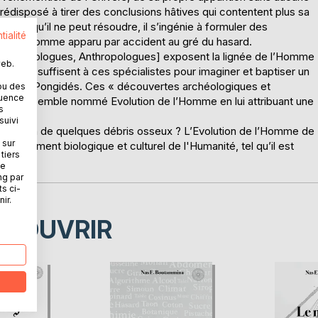
Prédisposé à tirer des conclusions hâtives qui contentent plus sa
 précis qu’il ne peut résoudre, il s’ingénie à formuler des
tialité
liser l’Homme apparu par accident au gré du hasard.
es, Archéologues, Anthropologues] exposent la lignée de l’Homme
web.
s d’os suffisent à ces spécialistes pour imaginer et baptiser un
ui des Pongidés. Ces « découvertes archéologiques et
ou des
quence
eau d'ensemble nommé Evolution de l’Homme en lui attribuant une
s
suivi
résentation de quelques débris osseux ? L’Evolution de l’Homme de
 sur
eloppement biologique et culturel de l'Humanité, tel qu’il est
tiers
ne
ng par
ts ci-
ir.
ÉCOUVRIR