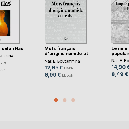
e selon Nas
Mots français
Le numi
d'origine numide et
populaire
tammina
(...)
Nas E. B
Nas E. Boutammina
ivre
14,90 
12,95 €
Livre
ook
8,49 €
6,99 €
Ebook