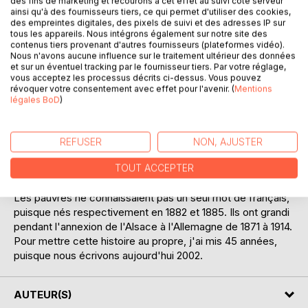
des fins de marketing et recourons à cet effet au suivi côté serveur
ainsi qu'à des fournisseurs tiers, ce qui permet d'utiliser des cookies,
des empreintes digitales, des pixels de suivi et des adresses IP sur
tous les appareils. Nous intégrons également sur notre site des
contenus tiers provenant d'autres fournisseurs (plateformes vidéo).
Nous n'avons aucune influence sur le traitement ultérieur des données
DESCRIPTION
et sur un éventuel tracking par le fournisseur tiers. Par votre réglage,
vous acceptez les processus décrits ci-dessus. Vous pouvez
révoquer votre consentement avec effet pour l'avenir. (
Mentions
Les quelques pages qui vont suivre retracent l'histoire de
légales BoD
)
mes 27 mois de service militaire obligatoire passés en
Algérie du 07 juillet 1957 au 07 novembre 1959.
Histoire condensée de 1102 pages de lettres envoyées à
REFUSER
NON, AJUSTER
mes parents et écrites en allemand s'il vous plait, pour la
simple et bonne raison que mes grands-parents les lisaient
TOUT ACCEPTER
également.
Les pauvres ne connaissaient pas un seul mot de français,
puisque nés respectivement en 1882 et 1885. Ils ont grandi
pendant l'annexion de l'Alsace à l'Allemagne de 1871 à 1914.
Pour mettre cette histoire au propre, j'ai mis 45 années,
puisque nous écrivons aujourd'hui 2002.
AUTEUR(S)