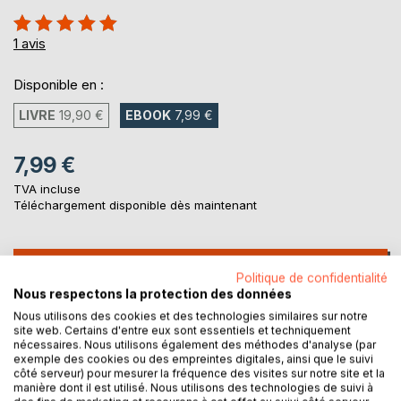
Évaluation:
100%
1
avis
Disponible en :
LIVRE
19,90 €
EBOOK
7,99 €
7,99 €
TVA incluse
Téléchargement disponible dès maintenant
AJOUTER AU PANIER
Politique de confidentialité
Nous respectons la protection des données
Nous utilisons des cookies et des technologies similaires sur notre
Ajouter à ma liste d'envies
site web. Certains d'entre eux sont essentiels et techniquement
Laisser un avis
nécessaires. Nous utilisons également des méthodes d'analyse (par
exemple des cookies ou des empreintes digitales, ainsi que le suivi
côté serveur) pour mesurer la fréquence des visites sur notre site et la
manière dont il est utilisé. Nous utilisons des technologies de suivi à