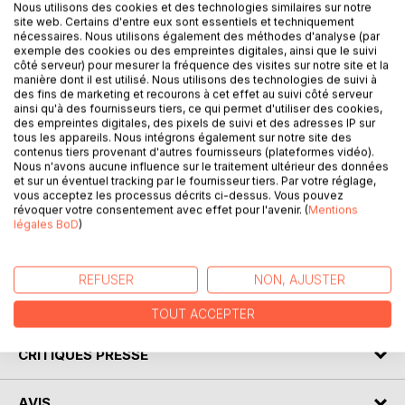
Nous utilisons des cookies et des technologies similaires sur notre
DESCRIPTION
site web. Certains d'entre eux sont essentiels et techniquement
nécessaires. Nous utilisons également des méthodes d'analyse (par
exemple des cookies ou des empreintes digitales, ainsi que le suivi
Combien d’entre nous, le matin, au moment de la toilette,
côté serveur) pour mesurer la fréquence des visites sur notre site et la
manière dont il est utilisé. Nous utilisons des technologies de suivi à
n’a jeté, volontairement ou involontairement, un regard dans
des fins de marketing et recourons à cet effet au suivi côté serveur
la glace de la salle de bains ? Pour apercevoir avec dépit
ainsi qu'à des fournisseurs tiers, ce qui permet d'utiliser des cookies,
ou plus, un nouveau bourrelet, un plus de double–menton
des empreintes digitales, des pixels de suivi et des adresses IP sur
tous les appareils. Nous intégrons également sur notre site des
ou cette horrible peau d’oranges épaisse en haut des
contenus tiers provenant d'autres fournisseurs (plateformes vidéo).
cuisses. Et la journée commence avec encore moins
Nous n'avons aucune influence sur le traitement ultérieur des données
d’amour pour nous-mêmes, parce on se trouve moche et
et sur un éventuel tracking par le fournisseur tiers. Par votre réglage,
vous acceptez les processus décrits ci-dessus. Vous pouvez
incapable de résister à une folle tentation de manger.
révoquer votre consentement avec effet pour l'avenir. (
Mentions
Mais que se cache derrière tous ces sentiments ? Une
légales BoD
)
détresse ? Un manque d’amour ? Un ennui sans fin ? Pour
le savoir enfin, appelons donc Anna !
REFUSER
NON, AJUSTER
AUTEUR(S)
TOUT ACCEPTER
CRITIQUES PRESSE
AVIS