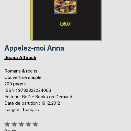
Appelez-moi Anna
Jeana Altbuch
Romans & récits
Couverture souple
200 pages
ISBN : 9782322024063
Éditeur : BoD - Books on Demand
Date de parution : 19.12.2012
Langue : français
Évaluation:
0%
0
avis