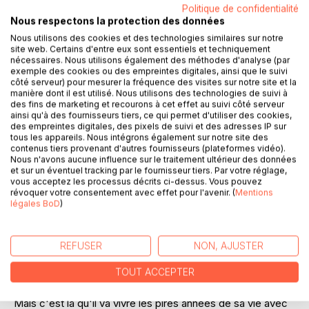
DESCRIPTION
Politique de confidentialité
Nous respectons la protection des données
Nous utilisons des cookies et des technologies similaires sur notre
Dans ce livre, l'auteur explique comment le karma se crée,
site web. Certains d'entre eux sont essentiels et techniquement
se manifeste dans notre vie et comment le limiter, le
nécessaires. Nous utilisons également des méthodes d'analyse (par
purifier.
exemple des cookies ou des empreintes digitales, ainsi que le suivi
côté serveur) pour mesurer la fréquence des visites sur notre site et la
Cet ouvrage a toute sa place dans la société actuelle
manière dont il est utilisé. Nous utilisons des technologies de suivi à
tellement déstructurée, toxique et corrompue.
des fins de marketing et recourons à cet effet au suivi côté serveur
L'auteur propose des repères comme une boussole.
ainsi qu'à des fournisseurs tiers, ce qui permet d'utiliser des cookies,
des empreintes digitales, des pixels de suivi et des adresses IP sur
C'est vrai que si on trouve la Lumière, on y voit bien, on sait
tous les appareils. Nous intégrons également sur notre site des
quoi faire.
contenus tiers provenant d'autres fournisseurs (plateformes vidéo).
Ce livre reflète le chemin karmique épouvantable d'un
Nous n'avons aucune influence sur le traitement ultérieur des données
et sur un éventuel tracking par le fournisseur tiers. Par votre réglage,
homme simple parmi tant d'autres mais qui a été un horrible
vous acceptez les processus décrits ci-dessus. Vous pouvez
despote dans son lointain passé.
révoquer votre consentement avec effet pour l'avenir. (
Mentions
A l'âge de 25 ans, un diabète insulino-dépendant
légales BoD
)
commence.
Il va s'investir corps et âme dans sa guérison à laquelle il
est le seul à croire.
REFUSER
NON, AJUSTER
La vie lui semble tellement grande, mystérieuse et
TOUT ACCEPTER
énigmatique qu'il va s'ouvrir à tous les possibles.
Enfin, il va trouver la solution dans une spiritualité concrète.
Mais c'est là qu'il va vivre les pires années de sa vie avec