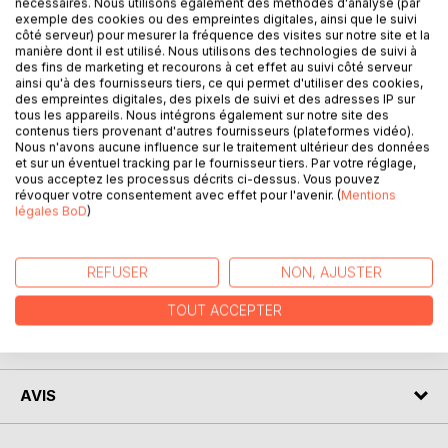
nécessaires. Nous utilisons également des méthodes d'analyse (par
exemple des cookies ou des empreintes digitales, ainsi que le suivi
côté serveur) pour mesurer la fréquence des visites sur notre site et la
manière dont il est utilisé. Nous utilisons des technologies de suivi à
des fins de marketing et recourons à cet effet au suivi côté serveur
DESCRIPTION
ainsi qu'à des fournisseurs tiers, ce qui permet d'utiliser des cookies,
des empreintes digitales, des pixels de suivi et des adresses IP sur
tous les appareils. Nous intégrons également sur notre site des
Les oeuvres présentées ici sont extraites de suites
contenus tiers provenant d'autres fournisseurs (plateformes vidéo).
instrumentales ou d'airs d'opéras, datant de la période
Nous n'avons aucune influence sur le traitement ultérieur des données
et sur un éventuel tracking par le fournisseur tiers. Par votre réglage,
baroque. Les compositeurs : les allemands J.S.Bach (Aria)
vous acceptez les processus décrits ci-dessus. Vous pouvez
et G.F.Haendel (Aria et Larghetto), et les français L. de
révoquer votre consentement avec effet pour l'avenir. (
Mentions
Caix d'Hervelois (Plainte) et J.P.Rameau (Air) ont tous
légales BoD
)
vécu à la même période, entre 1677 et 1764.
REFUSER
NON, AJUSTER
AUTEUR(S)
TOUT ACCEPTER
CRITIQUES PRESSE
AVIS