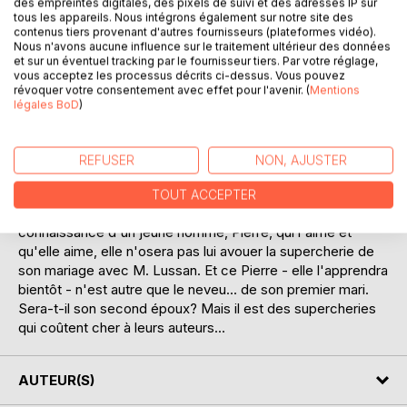
des empreintes digitales, des pixels de suivi et des adresses IP sur
tous les appareils. Nous intégrons également sur notre site des
Pour se soustraire aux assiduités de son beau-père, Arlette
contenus tiers provenant d'autres fournisseurs (plateformes vidéo).
Dalimours quitte sa province pour vivre seule à Paris.
Nous n'avons aucune influence sur le traitement ultérieur des données
Devant toucher l'héritage d'une tante très riche le jour de
et sur un éventuel tracking par le fournisseur tiers. Par votre réglage,
vous acceptez les processus décrits ci-dessus. Vous pouvez
son mariage - c'est là une clause du testament de son
révoquer votre consentement avec effet pour l'avenir. (
Mentions
originale parente - Arlette contracte une union "blanche"
légales BoD
)
avec un homme beaucoup plus âgé qu'elle, moyennant une
pension qu'elle lui versera.
REFUSER
NON, AJUSTER
Arlette devient donc Mme Lussan, mais son mari "pour
rire" meurt subitement une année après sans que les
TOUT ACCEPTER
époux aient pu se revoir. Quand, plus tard, Arlette fera la
connaissance d'un jeune homme, Pierre, qui l'aime et
qu'elle aime, elle n'osera pas lui avouer la supercherie de
son mariage avec M. Lussan. Et ce Pierre - elle l'apprendra
bientôt - n'est autre que le neveu... de son premier mari.
Sera-t-il son second époux? Mais il est des supercheries
qui coûtent cher à leurs auteurs...
AUTEUR(S)