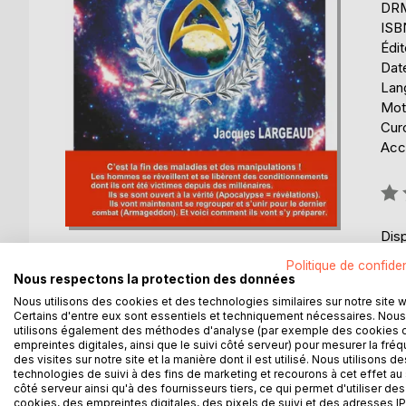
DRM 
ISB
Édi
Date
Lang
Mot
Cur
Acce
Éval
0%
Disp
Politique de confiden
Nous respectons la protection des données
Nous utilisons des cookies et des technologies similaires sur notre site 
Certains d'entre eux sont essentiels et techniquement nécessaires. Nous
utilisons également des méthodes d'analyse (par exemple des cookies 
empreintes digitales, ainsi que le suivi côté serveur) pour mesurer la fré
DESCRIPTION
AUTEUR(S)
CRITIQUES
des visites sur notre site et la manière dont il est utilisé. Nous utilisons de
technologies de suivi à des fins de marketing et recourons à cet effet au 
côté serveur ainsi qu'à des fournisseurs tiers, ce qui permet d'utiliser des
Ce récit initiatique fait suite à La cité de la paix,
cookies, des empreintes digitales, des pixels de suivi et des adresses IP