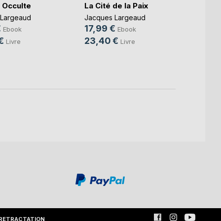
e Occulte
La Cité de la Paix
Révél
 Largeaud
Jacques Largeaud
Jacqu
€
17,99 €
17,99
Ebook
Ebook
€
23,40 €
23,4
Livre
Livre
RETRACTATION