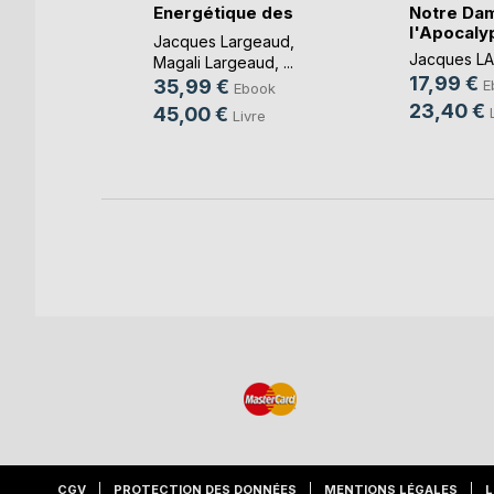
Notre Da
Energétique des
ok
l'Apocaly
Pers(...)
Jacques Largeaud
,
re
Jacques L
Magali Largeaud
, ...
17,99 €
35,99 €
E
Ebook
23,40 €
45,00 €
Livre
CGV
PROTECTION DES DONNÉES
MENTIONS LÉGALES
L