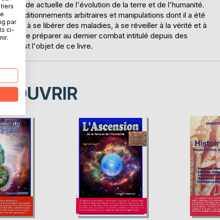
la période actuelle de l'évolution de la terre et de l'humanité.
tiers
ne
des conditionnements arbitraires et manipulations dont il a été
ng par
prenne à se libérer des maladies, à se réveiller à la vérité et à
ts ci-
 dit, à se préparer au dernier combat intitulé depuis des
ir.
Tel est l'objet de ce livre.
ÉCOUVRIR