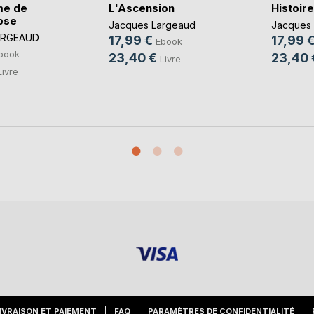
me de
L'Ascension
Histoir
pse
Jacques Largeaud
Jacques
ARGEAUD
17,99 €
17,99 
Ebook
book
23,40 €
23,40 
Livre
Livre
IVRAISON ET PAIEMENT
FAQ
PARAMÈTRES DE CONFIDENTIALITÉ