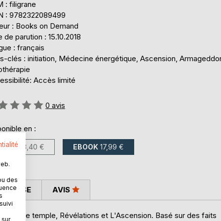
: filigrane
N : 9782322089499
teur : Books on Demand
 de parution : 15.10.2018
ue : français
s-clés : initiation, Médecine énergétique, Ascension, Armageddo
othérapie
ssibilité: Accès limité
uation:
0
avis
onible en :
tialité
LIVRE
23,40 €
EBOOK
17,99 €
web.
ou des
quence
 PRESSE
AVIS
s
suivi
 le troisième temple, Révélations et L'Ascension. Basé sur des faits
 sur