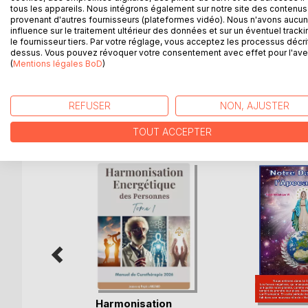
et des personnages réels, il poursuit l'enquête sur 
tous les appareils. Nous intégrons également sur notre site des contenus 
provenant d'autres fournisseurs (plateformes vidéo). Nous n'avons aucu
Maintenant l'homme doit se réveiller et se libérer 
influence sur le traitement ultérieur des données et sur un éventuel tracki
victime depuis des millénaires. Il est temps qu'il ap
le fournisseur tiers. Par votre réglage, vous acceptez les processus décri
avoir envie de s'unir et de se regrouper. Autrement
dessus. Vous pouvez révoquer votre consentement avec effet pour l'aven
millénaires dans les textes sacrés : ARMAGEDDON. 
(
Mentions légales BoD
)
REFUSER
NON, AJUSTER
D’AUTRES TITRES À D
TOUT ACCEPTER
in des
Harmonisation