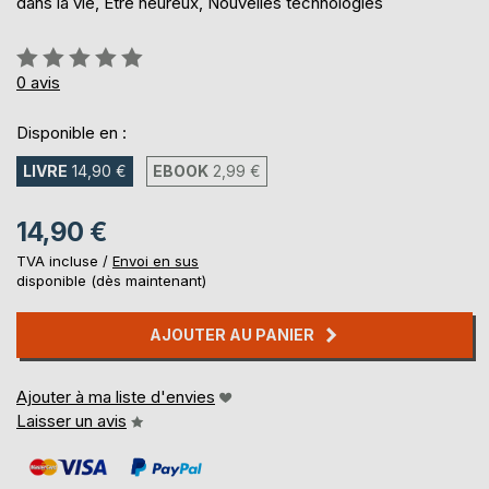
dans la vie, Être heureux, Nouvelles technologies
Évaluation:
0%
0
avis
Disponible en :
LIVRE
14,90 €
EBOOK
2,99 €
14,90 €
TVA incluse /
Envoi en sus
disponible (dès maintenant)
AJOUTER AU PANIER
Ajouter à ma liste d'envies
Laisser un avis