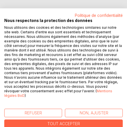
Politique de confidentialité
Nous respectons la protection des données
DESCRIPTION
Nous utilisons des cookies et des technologies similaires sur notre
site web. Certains d'entre eux sont essentiels et techniquement
nécessaires. Nous utilisons également des méthodes d'analyse (par
exemple des cookies ou des empreintes digitales, ainsi que le suivi
Le développement personnel est une activité mystique à
côté serveur) pour mesurer la fréquence des visites sur notre site et la
vos yeux ? Vous pensez qu'il a été créé pour les
manière dont il est utilisé. Nous utilisons des technologies de suivi à
personnes qui ont du temps à perdre ? Vous pensez que
des fins de marketing et recourons à cet effet au suivi côté serveur
ainsi qu'à des fournisseurs tiers, ce qui permet d'utiliser des cookies,
les personnes qui écrivent ce genre de livre sont des
des empreintes digitales, des pixels de suivi et des adresses IP sur
gourous ou des experts dans leur domaine.
tous les appareils. Nous intégrons également sur notre site des
Mais moi du haut de mes 21 ans, jeune, je vais vous
contenus tiers provenant d'autres fournisseurs (plateformes vidéo).
montrer que le développement personnel s'applique à
Nous n'avons aucune influence sur le traitement ultérieur des données
et sur un éventuel tracking par le fournisseur tiers. Par votre réglage,
toute personne, à tout âge, à tous ceux qui souhaitent
vous acceptez les processus décrits ci-dessus. Vous pouvez
mieux vivre leur vie, avec eux-mêmes et avec les autres.
révoquer votre consentement avec effet pour l'avenir. (
Mentions
légales BoD
)
Alors lisez ce livre et vous comprendrez que le
développement personnel est Universel, Intemporel,
REFUSER
NON, AJUSTER
Unique, Concret, basé sur des Actions, et orienté vers un
Résultat. Tout ceci ne peut être initié que par vous-même
TOUT ACCEPTER
et vise le plus grand des objectifs : améliorer une vie, la