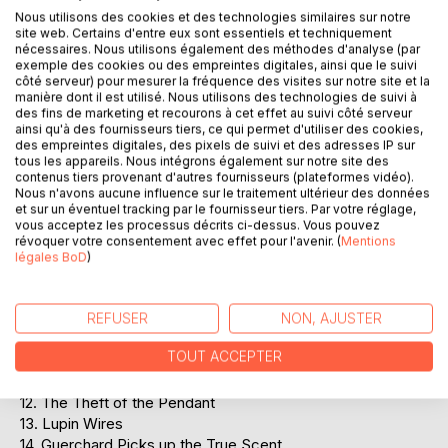
Nous utilisons des cookies et des technologies similaires sur notre
The first entry in Maurice LeBlance's long-running series
site web. Certains d'entre eux sont essentiels et techniquement
about France's hero-thief Arsene Lupin. This is a
nécessaires. Nous utilisons également des méthodes d'analyse (par
novelization by Edgar Jepson based on the play by Maurice
exemple des cookies ou des empreintes digitales, ainsi que le suivi
côté serveur) pour mesurer la fréquence des visites sur notre site et la
Leblanc and Francis de Croisset.
manière dont il est utilisé. Nous utilisons des technologies de suivi à
des fins de marketing et recourons à cet effet au suivi côté serveur
Chapters:
ainsi qu'à des fournisseurs tiers, ce qui permet d'utiliser des cookies,
des empreintes digitales, des pixels de suivi et des adresses IP sur
tous les appareils. Nous intégrons également sur notre site des
1. The Millionaire's Daughter
contenus tiers provenant d'autres fournisseurs (plateformes vidéo).
2. The Coming of the Charolais
Nous n'avons aucune influence sur le traitement ultérieur des données
et sur un éventuel tracking par le fournisseur tiers. Par votre réglage,
3. Lupin's Way
vous acceptez les processus décrits ci-dessus. Vous pouvez
4. The Duke Intervenes
révoquer votre consentement avec effet pour l'avenir. (
Mentions
5. A Letter from Lupin
légales BoD
)
6. Again the Charolais
7. The Theft of the Motor-Cars
8. The Duke Arrives
REFUSER
NON, AJUSTER
9. M. Formery Opens the Inquiry
TOUT ACCEPTER
10. Guerchard Assist
11. The Family Arrives
12. The Theft of the Pendant
13. Lupin Wires
14. Guerchard Picks up the True Scent