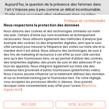
Aujourd'hui, la question de la présence des femmes dans
l'art s'impose peu à peu comme un débat incontournable.
Quelle place occupent-elles réellement dans ce milieu
professionnel ? Qu'il s'agisse de la visibilité des artistes
Politique de confidentialité
femmes dans les lieux d'exposition, l'espace public, les
Nous respectons la protection des données
musées ou sur la Toile, du rôle des femmes au sein des
Nous utilisons des cookies et des technologies similaires sur notre
écoles et des universités, de la parité femmes-hommes
site web. Certains d'entre eux sont essentiels et techniquement
nécessaires. Nous utilisons également des méthodes d'analyse (par
dans le secteur culturel, ou encore de la représentation
exemple des cookies ou des empreintes digitales, ainsi que le suivi
des minorités de genre sur la scène artistique, les
côté serveur) pour mesurer la fréquence des visites sur notre site et la
problématiques sont complexes et imbriquées.
manière dont il est utilisé. Nous utilisons des technologies de suivi à
des fins de marketing et recourons à cet effet au suivi côté serveur
Cette publication met en lumière la multiplicité des enjeux à
ainsi qu'à des fournisseurs tiers, ce qui permet d'utiliser des cookies,
travers une série d'entretiens issus d'un cycle de douze
des empreintes digitales, des pixels de suivi et des adresses IP sur
tables rondes intitulé "Art : genre féminin" et organisé entre
tous les appareils. Nous intégrons également sur notre site des
contenus tiers provenant d'autres fournisseurs (plateformes vidéo).
2017
Nous n'avons aucune influence sur le traitement ultérieur des données
et 2019 par des étudiant·e·s du master Sciences et
et sur un éventuel tracking par le fournisseur tiers. Par votre réglage,
Techniques de l'Exposition de l'université Paris 1 Panthéon-
vous acceptez les processus décrits ci-dessus. Vous pouvez
révoquer votre consentement avec effet pour l'avenir. (
Mentions
Sorbonne, sous la direction de Françoise Docquiert, avec
légales BoD
)
l'association
AWARE : Archives of Women Artists, Research and
Exhibitions et la Monnaie de Paris. Ces rencontres
REFUSER
NON, AJUSTER
ouvertes au public ont réuni trente-cinq personnalités, dans