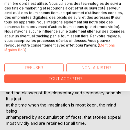
manière dont il est utilisé. Nous utilisons des technologies de suivi à
des fins de marketing et recourons à cet effet au suivi côté serveur
ainsi qu'à des fournisseurs tiers, ce qui permet d'utiliser des cookies,
Story-telling is almost the oldest art in the world - the first
des empreintes digitales, des pixels de suivi et des adresses IP sur
conscious form of literary communication. In the East it still
tous les appareils. Nous intégrons également sur notre site des
survives, and it is not an uncommon thing to see a crowd at
contenus tiers provenant d'autres fournisseurs (plateformes vidéo).
a street corner held by the simple narration of a story.
Nous n'avons aucune influence sur le traitement ultérieur des données
et sur un éventuel tracking par le fournisseur tiers. Par votre réglage,
There are signs in the West of a growing interest in this
vous acceptez les processus décrits ci-dessus. Vous pouvez
ancient art, and we may yet live to see the renaissance of
révoquer votre consentement avec effet pour l'avenir. (
Mentions
the troubadours and the minstrels whose appeal will then
légales BoD
)
rival that of the mob orator or itinerant politician.
REFUSER
NON, AJUSTER
One of the surest signs of a belief in the educational power
of the
TOUT ACCEPTER
story is its introduction into the curriculum of the training-
college
and the classes of the elementary and secondary schools.
It is just
at the time when the imagination is most keen, the mind
being
unhampered by accumulation of facts, that stories appeal
most vividly and are retained for all time.