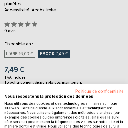
planètes
Accessibilité: Accès limité
Évaluation:
0%
0
avis
Disponible en :
LIVRE
16,00 €
EBOOK
7,49 €
7,49 €
TVA incluse
Téléchargement disponible dès maintenant
Politique de confidentialité
Nous respectons la protection des données
AJOUTER AU PANIER
Nous utilisons des cookies et des technologies similaires sur notre
site web. Certains d'entre eux sont essentiels et techniquement
nécessaires. Nous utilisons également des méthodes d'analyse (par
exemple des cookies ou des empreintes digitales, ainsi que le suivi
Ajouter à ma liste d'envies
côté serveur) pour mesurer la fréquence des visites sur notre site et la
Laisser un avis
manière dont il est utilisé. Nous utilisons des technologies de suivi à