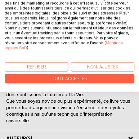
des fins de marketing et recourons à cet effet au suivi côté serveur
ainsi qu'à des fournisseurs tiers, ce qui permet d'utiliser des cookies,
des empreintes digitales, des pixels de suivi et des adresses IP sur
tous les appareils. Nous intégrons également sur notre site des
contenus tiers provenant d'autres fournisseurs (plateformes vidéo).
Nous n'avons aucune influence sur le traitement ultérieur des données
et sur un éventuel tracking par le fournisseur tiers. Par votre réglage,
vous acceptez les processus décrits ci-dessus. Vous pouvez
révoquer votre consentement avec effet pour l'avenir. (
Mentions
DESCRIPTION
légales BoD
)
Cet ouvrage a pour but de redonner ses lettres de
REFUSER
NON, AJUSTER
noblesse à l'Astrologie, autrefois appelée l'Art Royal, en
rétablissant le pont entre ce qui est en Haut et ce qui est
TOUT ACCEPTER
en bas, le lien entre la voûte étoilée, le zodiaque et les
planètes du système solaire, et les sphères les plus hautes
dont sont issues la Lumière et la Vie.
Que vous soyez novice ou plus expérimenté, ce livre vous
permettra d'acquérir une vision d'ensemble des cycles
cosmiques ainsi qu'une technique d'interprétation
universelle.
AUTEUR(S)