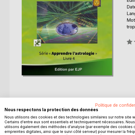
Édit
Date
Lang
Mots
trop
Éval
0%
Politique de confiden
DESCRIPTION
AUTEUR(S)
CRITIQUES
Nous respectons la protection des données
Nous utilisons des cookies et des technologies similaires sur notre site 
Ce livre d'astrologie, quatrième d'une série de on
Certains d'entre eux sont essentiels et techniquement nécessaires. Nous
utilisons également des méthodes d'analyse (par exemple des cookies 
signes. Il s'appuie sur 30 années de recherches et
empreintes digitales, ainsi que le suivi côté serveur) pour mesurer la fré