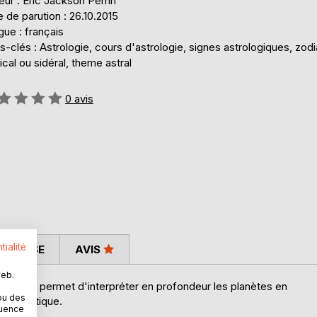
eur : Eric Jackson Perrin
 de parution : 26.10.2015
ue : français
-clés : Astrologie, cours d'astrologie, signes astrologiques, zod
ical ou sidéral, theme astral
uation:
0
avis
tialité
 PRESSE
AVIS
web.
ze, vous permet d'interpréter en profondeur les planètes en
ou des
 de pratique.
quence