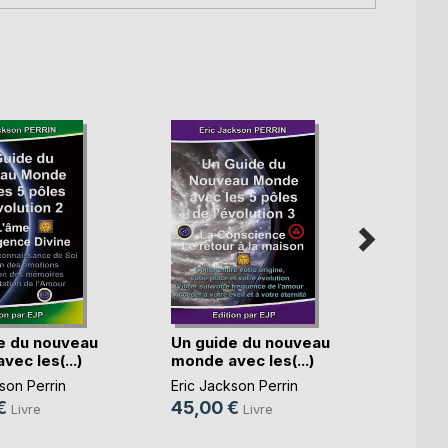
e du nouveau
Un guide du nouveau
L'én
ec les(...)
monde avec les(...)
outil 
son Perrin
Eric Jackson Perrin
Eric J
€
45,00 €
20,0
Livre
Livre