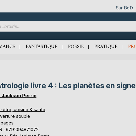
Sur BoD
MANCE
FANTASTIQUE
POÉSIE
PRATIQUE
PR
trologie livre 4 : Les planètes en sign
c Jackson Perrin
-être, cuisine & santé
verture souple
 pages
N : 9791094871072