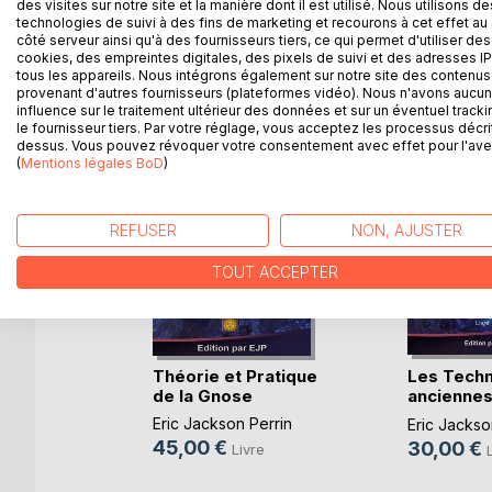
des visites sur notre site et la manière dont il est utilisé. Nous utilisons de
technologies de suivi à des fins de marketing et recourons à cet effet au 
côté serveur ainsi qu'à des fournisseurs tiers, ce qui permet d'utiliser des
cookies, des empreintes digitales, des pixels de suivi et des adresses IP
D’AUTRES TITRES À D
tous les appareils. Nous intégrons également sur notre site des contenus 
provenant d'autres fournisseurs (plateformes vidéo). Nous n'avons aucu
influence sur le traitement ultérieur des données et sur un éventuel tracki
le fournisseur tiers. Par votre réglage, vous acceptez les processus décri
dessus. Vous pouvez révoquer votre consentement avec effet pour l'aven
(
Mentions légales BoD
)
REFUSER
NON, AJUSTER
TOUT ACCEPTER
Les Tech
 Tantra
Théorie et Pratique
anciennes
de la Gnose
Perrin
modern(...
Eric Jackson Perrin
Eric Jackso
re
45,00 €
30,00 €
Livre