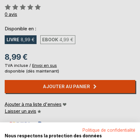
Évaluation:
0%
0
avis
Disponible en :
LIVRE
8,99 €
EBOOK
4,99 €
8,99 €
TVA incluse /
Envoi en sus
disponible (dès maintenant)
AJOUTER AU PANIER
Ajouter à ma liste d'envies
Laisser un avis
Politique de confidentialité
Nous respectons la protection des données