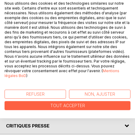
Nous utilisons des cookies et des technologies similaires sur notre
site web. Certains d'entre eux sont essentiels et techniquement
nécessaires. Nous utilisons également des méthodes d'analyse (par
exemple des cookies ou des empreintes digitales, ainsi que le suivi
DESCRIPTION
côté serveur) pour mesurer la fréquence des visites sur notre site et la
manière dont il est utilisé. Nous utilisons des technologies de suivi à
des fins de marketing et recourons à cet effet au suivi côté serveur
J'ai conçu ce livre de jeux d'écriture pour vous mettre à
ainsi qu'à des fournisseurs tiers, ce qui permet d'utiliser des cookies,
écrire, sans complexe et en vous amusant.
des empreintes digitales, des pixels de suivi et des adresses IP sur
tous les appareils. Nous intégrons également sur notre site des
Ces 111 jeux d'écriture sont conçus aussi pour écrire et
contenus tiers provenant d'autres fournisseurs (plateformes vidéo).
jouer avec les mots en famille et avec les enfants!
Nous n'avons aucune influence sur le traitement ultérieur des données
Les contraintes rassemblées dans ce livre permettent de
et sur un éventuel tracking par le fournisseur tiers. Par votre réglage,
vous acceptez les processus décrits ci-dessus. Vous pouvez
libérer la créativité, préambule nécessaire à la mise en
révoquer votre consentement avec effet pour l'avenir. (
Mentions
écriture.
légales BoD
)
Libérez donc votre créativité en vous laissant guider par
les exemples ou propositions que j'insère pour chaque jeu
d'écriture.
REFUSER
NON, AJUSTER
TOUT ACCEPTER
AUTEUR(S)
CRITIQUES PRESSE