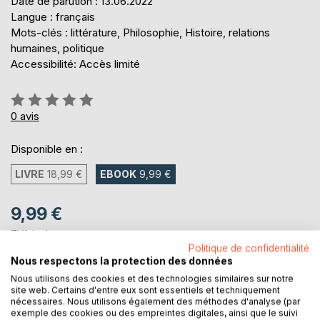
Date de parution : 13.06.2022
Langue : français
Mots-clés : littérature, Philosophie, Histoire, relations
humaines, politique
Accessibilité: Accès limité
Évaluation:
0%
0
avis
Disponible en :
LIVRE
18,99 €
EBOOK
9,99 €
9,99 €
TVA incluse
Téléchargement disponible dès maintenant
Politique de confidentialité
Nous respectons la protection des données
Nous utilisons des cookies et des technologies similaires sur notre
site web. Certains d'entre eux sont essentiels et techniquement
AJOUTER AU PANIER
nécessaires. Nous utilisons également des méthodes d'analyse (par
exemple des cookies ou des empreintes digitales, ainsi que le suivi