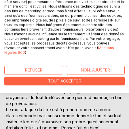
côté serveur) pour mesurer la fréquence des visites sur notre site et la
Ajouter à ma liste d'envies
manière dont il est utilisé. Nous utilisons des technologies de suivi à
des fins de marketing et recourons à cet effet au suivi côté serveur
Laisser un avis
ainsi qu'à des fournisseurs tiers, ce qui permet d'utiliser des cookies,
des empreintes digitales, des pixels de suivi et des adresses IP sur
tous les appareils. Nous intégrons également sur notre site des
contenus tiers provenant d'autres fournisseurs (plateformes vidéo).
Nous n'avons aucune influence sur le traitement ultérieur des données
et sur un éventuel tracking par le fournisseur tiers. Par votre réglage,
vous acceptez les processus décrits ci-dessus. Vous pouvez
révoquer votre consentement avec effet pour l'avenir. (
Mentions
légales BoD
)
DESCRIPTION
REFUSER
NON, AJUSTER
Attaques, textes courts d'un auteur franco-danois sur des
sujets qui titillent l'homme moderne. Politique (française et
TOUT ACCEPTER
internationale), philosophie, littérature, communication et,
plus intimement, la vie de couple, l'âge, la mémoire, les
croyances - le tout traité avec une pointe d'humour, un brin
de provocation.
Le mot attaque du titre est à prendre comme amorce,
élan...estocade mais aussi comme donner le ton et surtout
inviter le lecteur à poursuivre son propre questionnement.
Ambition folle - et pourtant. Penser fait du bien!