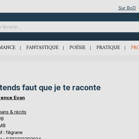
Sur BoD
MANCE
FANTASTIQUE
POÉSIE
PRATIQUE
PR
tends faut que je te raconte
rence Evan
ans & récits
UB
 MB
: filigrane