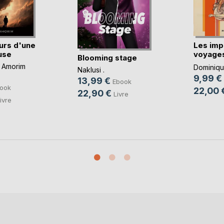
urs d'une
Les imp
use
voyages
Blooming stage
imbéc(..
 Amorim
Dominique
Naklusi .
9,99 €
13,99 €
Ebook
ook
22,00 
22,90 €
Livre
ivre