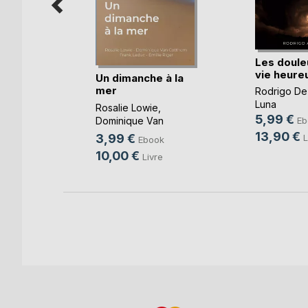
Les doule
vie heure
ours
Un dimanche à la
mer
Rodrigo De
oso
Luna
Rosalie Lowie
,
k
5,99 €
Dominique Van
Eb
e
Cotthem
, ...
13,90 €
3,99 €
L
Ebook
10,00 €
Livre