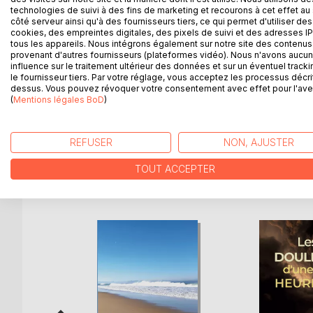
"Attends faut que je te raconte" est construit sur d
technologies de suivi à des fins de marketing et recourons à cet effet au 
l'opacité nécessaire du comment rire de toutes si
côté serveur ainsi qu'à des fournisseurs tiers, ce qui permet d'utiliser des
L'auteure nous ballade dans les coulisses d'un hôp
cookies, des empreintes digitales, des pixels de suivi et des adresses IP
tous les appareils. Nous intégrons également sur notre site des contenus 
tâche depuis dix ans de cacher à ses collègues, ju
provenant d'autres fournisseurs (plateformes vidéo). Nous n'avons aucu
écran la découvre et grille son déguisement en q
influence sur le traitement ultérieur des données et sur un éventuel tracki
avec une écriture tranchante et pointue.
le fournisseur tiers. Par votre réglage, vous acceptez les processus décri
dessus. Vous pouvez révoquer votre consentement avec effet pour l'aven
On découvre au fil des pages le message profond de
(
Mentions légales BoD
)
paillettes d'un monde superficiel.Quelques anecdot
trois univers clés, la politique, le monde du spectacl
REFUSER
NON, AJUSTER
TOUT ACCEPTER
D’AUTRES TITRES À D