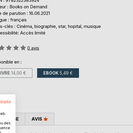
N : 9782322383924
teur : Books on Demand
 de parution : 16.06.2021
ue : français
-clés : Cinéma, biographie, star, hopital, musique
ssibilité: Accès limité
uation:
0
avis
onible en :
LIVRE
14,00 €
EBOOK
5,49 €
tialité
web.
 PRESSE
AVIS
ou des
quence
s