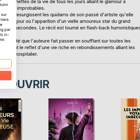
es scénettes de la vie de tous les jours alliant le glamour à
suivi
tuations improbables.
ital où resurgissent les quidams de son passé d'artiste qu'elle
 sur
tiers
squ'au jour où l'apparition d'un vielle amoureux star du grand
ne
uelques secondes. Le récit est tourné en flash-back humoristique
ng par
ts ci-
ir.
 vérité que l'auteure fait passer en soufflant sur toutes les
es sont le reflet d'une vie riche en rebondissements alliant les
e et l'hospitalier.
ÉCOUVRIR