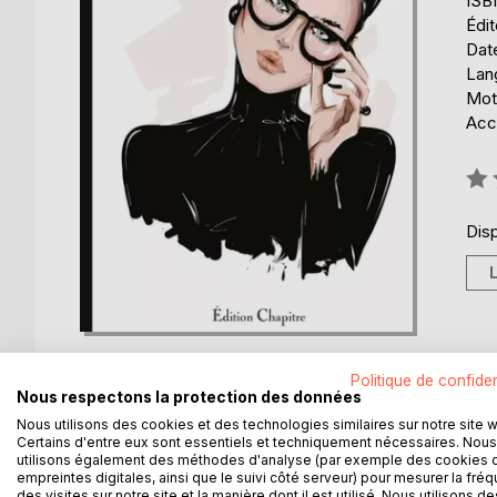
ISB
Édi
Date
Lang
Mots
Acce
Éval
0%
Disp
Politique de confiden
Nous respectons la protection des données
Nous utilisons des cookies et des technologies similaires sur notre site 
Certains d'entre eux sont essentiels et techniquement nécessaires. Nous
DESCRIPTION
AUTEUR(S)
CRITIQUES
utilisons également des méthodes d'analyse (par exemple des cookies 
empreintes digitales, ainsi que le suivi côté serveur) pour mesurer la fré
des visites sur notre site et la manière dont il est utilisé. Nous utilisons de