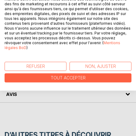
des fins de marketing et recourons à cet effet au suivi côté serveur
littéraire de référence ! Écrite par un spécialiste
ainsi qu'à des fournisseurs tiers, ce qui permet d'utiliser des cookies,
universitaire, cette fiche de lecture est recommandée par
des empreintes digitales, des pixels de suivi et des adresses IP sur
de nombreux enseignants. Cet ouvrage contient la
tous les appareils. Nous intégrons également sur notre site des
contenus tiers provenant d'autres fournisseurs (plateformes vidéo).
biographie de l'écrivain, le résumé détaillé, le mouvement
Nous n'avons aucune influence sur le traitement ultérieur des données
littéraire, le contexte de publication de l'oeuvre et l'analyse
et sur un éventuel tracking par le fournisseur tiers. Par votre réglage,
complète. Retrouvez tous nos titres sur :
vous acceptez les processus décrits ci-dessus. Vous pouvez
révoquer votre consentement avec effet pour l'avenir. (
Mentions
www.fichedelecture.fr.
légales BoD
)
AUTEUR(S)
REFUSER
NON, AJUSTER
CRITIQUES PRESSE
TOUT ACCEPTER
AVIS
D’AUTRES TITRES À DÉCOUVRIR