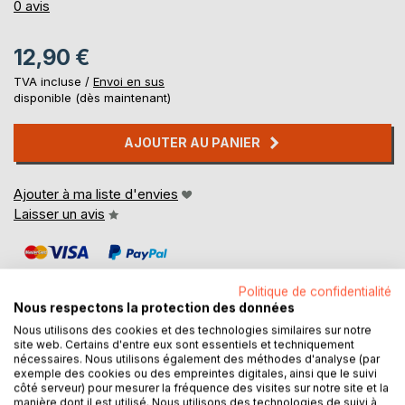
0%
0
avis
12,90 €
TVA incluse /
Envoi en sus
disponible (dès maintenant)
AJOUTER AU PANIER
Ajouter à ma liste d'envies
Laisser un avis
Politique de confidentialité
Nous respectons la protection des données
Nous utilisons des cookies et des technologies similaires sur notre
site web. Certains d'entre eux sont essentiels et techniquement
DESCRIPTION
nécessaires. Nous utilisons également des méthodes d'analyse (par
exemple des cookies ou des empreintes digitales, ainsi que le suivi
côté serveur) pour mesurer la fréquence des visites sur notre site et la
manière dont il est utilisé. Nous utilisons des technologies de suivi à
Venez découvrir Attila de Corneille grâce à une analyse