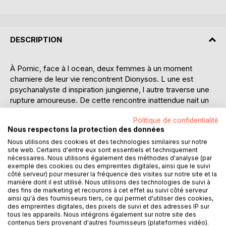
DESCRIPTION
À Pornic, face à l ocean, deux femmes à un moment
charniere de leur vie rencontrent Dionysos. L une est
psychanalyste d inspiration jungienne, l autre traverse une
rupture amoureuse. De cette rencontre inattendue nait un
dialogue profond entre mythe et realite, ou le dieu de l
Politique de confidentialité
ivresse sacree, du chaos et de la metamorphose livre son
Nous respectons la protection des données
histoire intime.
Nous utilisons des cookies et des technologies similaires sur notre
site web. Certains d'entre eux sont essentiels et techniquement
A la croisee du roman initiatique et de l essai symbolique,
nécessaires. Nous utilisons également des méthodes d'analyse (par
ce recit mele mythologie grecque, psychanalyse jungienne
exemple des cookies ou des empreintes digitales, ainsi que le suivi
et exploration des reves pour proposer une nouvelle
côté serveur) pour mesurer la fréquence des visites sur notre site et la
manière dont il est utilisé. Nous utilisons des technologies de suivi à
comprehension de la psyche humaine. A travers l analyse
des fins de marketing et recourons à cet effet au suivi côté serveur
des archetypes, du symbolisme et du travail sur l ombre, il
ainsi qu'à des fournisseurs tiers, ce qui permet d'utiliser des cookies,
eclaire des enjeux contemporains tels que la dependance
des empreintes digitales, des pixels de suivi et des adresses IP sur
tous les appareils. Nous intégrons également sur notre site des
affective, les projections, l addiction, les blessures du
contenus tiers provenant d'autres fournisseurs (plateformes vidéo).