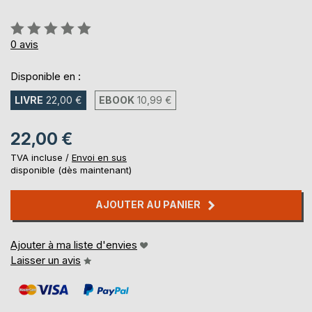
Évaluation:
0%
0
avis
Disponible en :
LIVRE
22,00 €
EBOOK
10,99 €
22,00 €
TVA incluse /
Envoi en sus
disponible (dès maintenant)
AJOUTER AU PANIER
Ajouter à ma liste d'envies
Laisser un avis