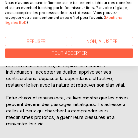
feminin, la sororité, ou encore la dualite interieure.
Nous n'avons aucune influence sur le traitement ultérieur des données
et sur un éventuel tracking par le fournisseur tiers. Par votre réglage,
vous acceptez les processus décrits ci-dessus. Vous pouvez
Mais ce livre va au dela du recit. Il propose des outils
révoquer votre consentement avec effet pour l'avenir. (
Mentions
concrets pour explorer son monde interieur : interpretation
légales BoD
)
des reves, imagination active, rituels, creativite et lecture
symbolique des mythes. Il invite a dialoguer avec l
inconscient, reconnaitre ses parts d ombre, sortir des
REFUSER
NON, AJUSTER
schemas repetitifs et acceder au Soi.
TOUT ACCEPTER
En miroir du parcours de Dionysos, figure du feminin sacre
et de la transformation, se deploie un chemin d
individuation : accepter sa dualite, apprivoiser ses
contradictions, depasser la dependance affective,
restaurer le lien avec la nature et retrouver son elan vital.
Entre chaos et renaissance, ce livre montre que les crises
peuvent devenir des passages initiatiques. Il s adresse a
celles et ceux qui cherchent a comprendre leurs
mecanismes profonds, a guerir leurs blessures et a
reinventer leur vie.