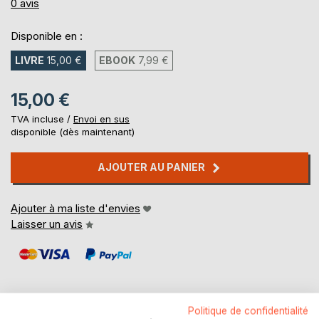
0%
0
avis
Disponible en :
LIVRE
15,00 €
EBOOK
7,99 €
15,00 €
TVA incluse /
Envoi en sus
disponible (dès maintenant)
AJOUTER AU PANIER
Ajouter à ma liste d'envies
Laisser un avis
Politique de confidentialité