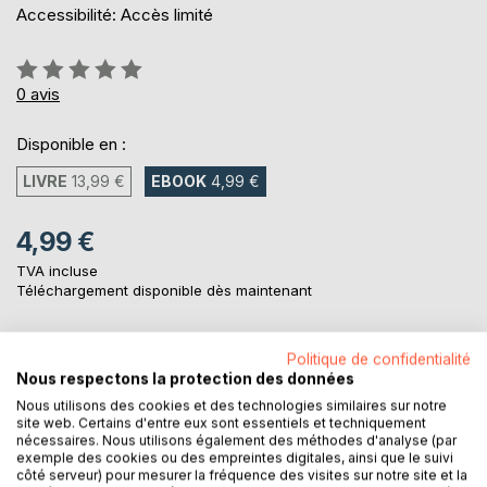
Accessibilité: Accès limité
Évaluation:
0%
0
avis
Disponible en :
LIVRE
13,99 €
EBOOK
4,99 €
4,99 €
TVA incluse
Téléchargement disponible dès maintenant
Politique de confidentialité
AJOUTER AU PANIER
Nous respectons la protection des données
Nous utilisons des cookies et des technologies similaires sur notre
site web. Certains d'entre eux sont essentiels et techniquement
Ajouter à ma liste d'envies
nécessaires. Nous utilisons également des méthodes d'analyse (par
Laisser un avis
exemple des cookies ou des empreintes digitales, ainsi que le suivi
côté serveur) pour mesurer la fréquence des visites sur notre site et la