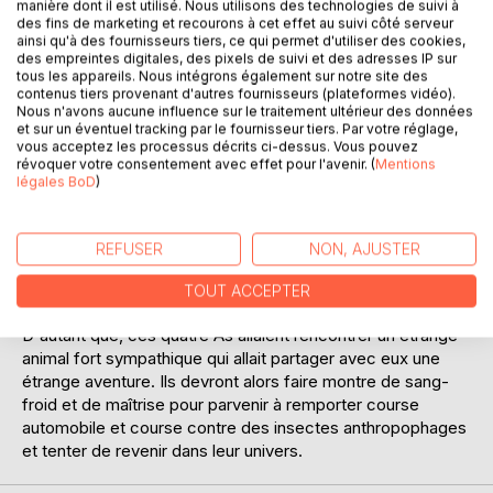
manière dont il est utilisé. Nous utilisons des technologies de suivi à
des fins de marketing et recourons à cet effet au suivi côté serveur
ainsi qu'à des fournisseurs tiers, ce qui permet d'utiliser des cookies,
des empreintes digitales, des pixels de suivi et des adresses IP sur
tous les appareils. Nous intégrons également sur notre site des
contenus tiers provenant d'autres fournisseurs (plateformes vidéo).
Nous n'avons aucune influence sur le traitement ultérieur des données
et sur un éventuel tracking par le fournisseur tiers. Par votre réglage,
DESCRIPTION
vous acceptez les processus décrits ci-dessus. Vous pouvez
révoquer votre consentement avec effet pour l'avenir. (
Mentions
légales BoD
)
Mais pourquoi Caroline, Corentin, Trefflé et Pickney ont-ils
eu l'idée d'échapper à leur grande soeur qui devait les
surveiller pendant que les parents chinaient entre les
REFUSER
NON, AJUSTER
stands de la foire de Sedan ? S'ils avaient su qu'en
traversant le pont de Meuse, ils se perdraient dans le
TOUT ACCEPTER
brouillard, ils auraient préféré rester dans le train fantôme.
D'autant que, ces quatre As allaient rencontrer un étrange
animal fort sympathique qui allait partager avec eux une
étrange aventure. Ils devront alors faire montre de sang-
froid et de maîtrise pour parvenir à remporter course
automobile et course contre des insectes anthropophages
et tenter de revenir dans leur univers.