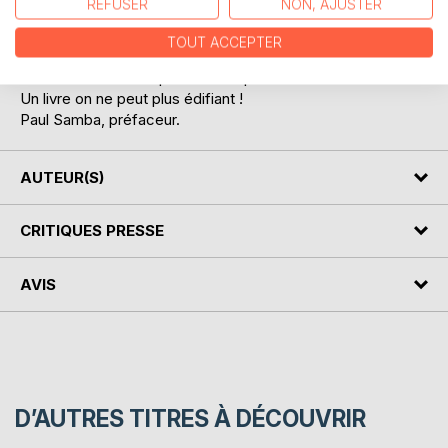
REFUSER
NON, AJUSTER
A travers l’itinéraire de cet enfant peu gâté et extrêmement
courageux, l’auteur nous amène progressivement à cette
TOUT ACCEPTER
conclusion : vivre dans une société post-génocidaire, c’est
souvent savoir accepter l’inacceptable.
Un livre on ne peut plus édifiant !
Paul Samba, préfaceur.
AUTEUR(S)
CRITIQUES PRESSE
AVIS
D’AUTRES TITRES À DÉCOUVRIR