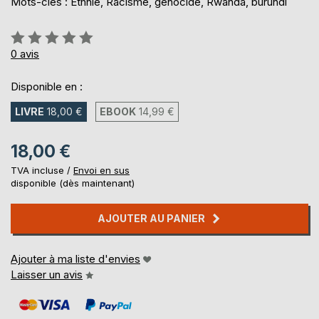
Mots-clés : Ethnie, Racisme, génocide, Rwanda, burundi
Évaluation:
0%
0
avis
Disponible en :
LIVRE
18,00 €
EBOOK
14,99 €
18,00 €
TVA incluse /
Envoi en sus
disponible (dès maintenant)
AJOUTER AU PANIER
Ajouter à ma liste d'envies
Laisser un avis