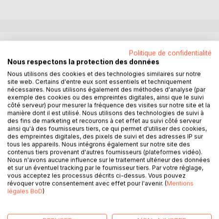
DESCRIPTION
Politique de confidentialité
Nous respectons la protection des données
« Voilà comment moururent les membres de ta famille,
Nous utilisons des cookies et des technologies similaires sur notre
mon enfant, dit la vieille Nyirabasare. Et quand je pense que
site web. Certains d'entre eux sont essentiels et techniquement
nécessaires. Nous utilisons également des méthodes d'analyse (par
nous avions toujours été des familles amies… Mais les
exemple des cookies ou des empreintes digitales, ainsi que le suivi
choses avaient changé, mon enfant ! »
côté serveur) pour mesurer la fréquence des visites sur notre site et la
manière dont il est utilisé. Nous utilisons des technologies de suivi à
des fins de marketing et recourons à cet effet au suivi côté serveur
Vous en avez assez de votre ami qui prend à la légère
ainsi qu'à des fournisseurs tiers, ce qui permet d'utiliser des cookies,
l’histoire de son pays, mettez-lui ce livre entre les mains. Il
des empreintes digitales, des pixels de suivi et des adresses IP sur
prendra peut-être un autre pli…
tous les appareils. Nous intégrons également sur notre site des
contenus tiers provenant d'autres fournisseurs (plateformes vidéo).
Émouvant, surprenant, mais toujours éclairant, « Au-delà de
Nous n'avons aucune influence sur le traitement ultérieur des données
l’imaginable » est sans doute le récit qui rend le mieux
et sur un éventuel tracking par le fournisseur tiers. Par votre réglage,
compte du gâchis social rwandais ayant conduit au
vous acceptez les processus décrits ci-dessus. Vous pouvez
révoquer votre consentement avec effet pour l'avenir. (
Mentions
cataclysme génocidaire de 1994. Bouillonnement d’êtres et
légales BoD
)
de destins croisés, le roman-choc de Jean-Marie Vianney
Rurangwa est bien plus que le sort de Jean-Daniel
Kabalisa.