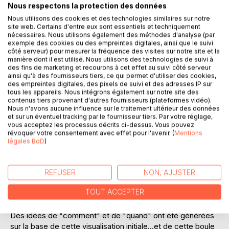
Nous respectons la protection des données
Ajouter à ma liste d'envies
Nous utilisons des cookies et des technologies similaires sur notre
Laisser un avis
site web. Certains d'entre eux sont essentiels et techniquement
nécessaires. Nous utilisons également des méthodes d'analyse (par
exemple des cookies ou des empreintes digitales, ainsi que le suivi
côté serveur) pour mesurer la fréquence des visites sur notre site et la
manière dont il est utilisé. Nous utilisons des technologies de suivi à
des fins de marketing et recourons à cet effet au suivi côté serveur
ainsi qu'à des fournisseurs tiers, ce qui permet d'utiliser des cookies,
des empreintes digitales, des pixels de suivi et des adresses IP sur
tous les appareils. Nous intégrons également sur notre site des
DESCRIPTION
contenus tiers provenant d'autres fournisseurs (plateformes vidéo).
Nous n'avons aucune influence sur le traitement ultérieur des données
et sur un éventuel tracking par le fournisseur tiers. Par votre réglage,
vous acceptez les processus décrits ci-dessus. Vous pouvez
Tout ce qui à été crée a d'abord commencé comme une
révoquer votre consentement avec effet pour l'avenir. (
Mentions
idée dans l'esprit de quelqu'un. Habituellement, en réponse
légales BoD
)
à un besoin ou à un désir, une idée s'est installée et la
personne à concentrer son énergie mentale sur elle. L'idée
s'est infusée d'émotions. cela à crée un désir énorme et
REFUSER
NON, AJUSTER
l'esprit de la personne a sombré dans l'optique de trouver
TOUT ACCEPTER
des moyens d'associer la vision à la réalité physique.
Des idées de "comment" et de "quand" ont été générées
sur la base de cette visualisation initiale...et de cette boule