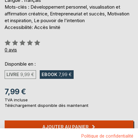
Langue : français
Mots-clés : Développement personnel, visualisation et
affirmation créatrice, Entrepreneuriat et succès, Motivation
et inspiration, Le pouvoir de l'intention
Accessibilité: Accès limité
Évaluation:
0%
0
avis
Disponible en :
LIVRE
9,99 €
EBOOK
7,99 €
7,99 €
TVA incluse
Téléchargement disponible dès maintenant
AJOUTER AU PANIER
Politique de confidentialité