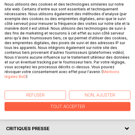
Nous utilisons des cookies et des technologies similaires sur notre
DESCRIPTION
site web. Certains d'entre eux sont essentiels et techniquement
nécessaires. Nous utilisons également des méthodes d'analyse (par
exemple des cookies ou des empreintes digitales, ainsi que le suivi
côté serveur) pour mesurer la fréquence des visites sur notre site et la
J’ai souhaité rassembler dans ce modeste opus quelques
manière dont il est utilisé. Nous utilisons des technologies de suivi à
textes accumulés autour d’un thème qui apparait souvent
des fins de marketing et recourons à cet effet au suivi côté serveur
en contrepoint, l’élément liquide. Ces textes sont tous tirés
ainsi qu'à des fournisseurs tiers, ce qui permet d'utiliser des cookies,
des empreintes digitales, des pixels de suivi et des adresses IP sur
de ma participation à un Blog qui fut primé par le journal le
tous les appareils. Nous intégrons également sur notre site des
Monde en 2007 « L’œil ouvert » et que je découvris à
contenus tiers provenant d'autres fournisseurs (plateformes vidéo).
cette occasion. Cette aventure continue depuis avec
Nous n'avons aucune influence sur le traitement ultérieur des données
et sur un éventuel tracking par le fournisseur tiers. Par votre réglage,
bonheur dans l’échange et l’amitié. Qu’Ossiane qui tient ce
vous acceptez les processus décrits ci-dessus. Vous pouvez
blog trouve ici l’expression de ma reconnaissance. En effet
révoquer votre consentement avec effet pour l'avenir. (
Mentions
sur fond de photographies et haïkus elle m’a permis de
légales BoD
)
déployer la palette des mots. Les textes n’étaient pas
titrés, ils le sont maintenant.
Thierry Jamin
REFUSER
NON, AJUSTER
TOUT ACCEPTER
AUTEUR(S)
CRITIQUES PRESSE