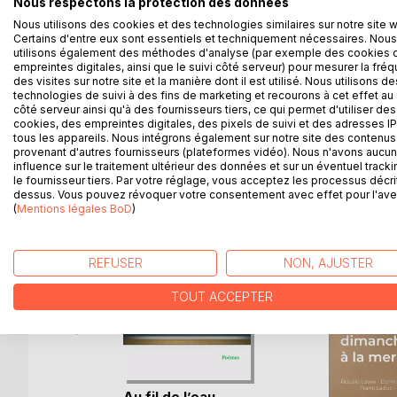
Nous respectons la protection des données
agréables à pratiquer.
Nous utilisons des cookies et des technologies similaires sur notre site 
Vous trouverez ici les neuf premières, et dernière
Certains d'entre eux sont essentiels et techniquement nécessaires. Nous
Ce qui ne représente qu’une par an en moyenne ; m
utilisons également des méthodes d'analyse (par exemple des cookies 
empreintes digitales, ainsi que le suivi côté serveur) pour mesurer la fré
sacrifié assez de temps, hélas !
des visites sur notre site et la manière dont il est utilisé. Nous utilisons de
technologies de suivi à des fins de marketing et recourons à cet effet au 
côté serveur ainsi qu'à des fournisseurs tiers, ce qui permet d'utiliser des
cookies, des empreintes digitales, des pixels de suivi et des adresses IP
tous les appareils. Nous intégrons également sur notre site des contenus 
D’AUTRES TITRES À D
provenant d'autres fournisseurs (plateformes vidéo). Nous n'avons aucu
influence sur le traitement ultérieur des données et sur un éventuel tracki
le fournisseur tiers. Par votre réglage, vous acceptez les processus décri
dessus. Vous pouvez révoquer votre consentement avec effet pour l'aven
(
Mentions légales BoD
)
REFUSER
NON, AJUSTER
TOUT ACCEPTER
Au fil de l’eau