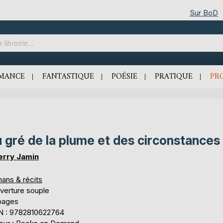
Sur BoD
MANCE
FANTASTIQUE
POÉSIE
PRATIQUE
PR
 gré de la plume et des circonstances
erry Jamin
ans & récits
verture souple
pages
N : 9782810622764