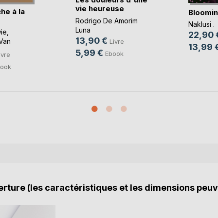
vie heureuse
he à la
Bloomin
Rodrigo De Amorim
Naklusi .
Luna
ie
,
22,90 
13,90 €
Van
Livre
13,99 
5,99 €
Ebook
ivre
ook
rture (les caractéristiques et les dimensions peuv