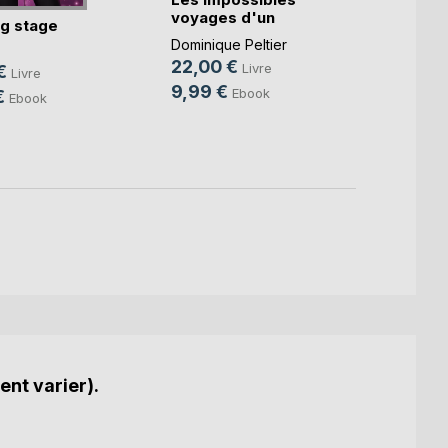
voyages d'un
gère
g stage
imbéc(...)
Hélène
Dominique Peltier
13,9
22,00 €
Livre
€
Livre
9,99 €
Ebook
€
Ebook
ent varier).