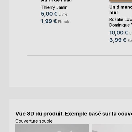
Un dimanc
eyssedre
Thierry Jamin
mer
5,00 €
e
Livre
Rosalie Low
1,99 €
ok
Ebook
Dominique 
Cotthem
, ...
10,00 €
L
3,99 €
Eb
Vue 3D du produit. Exemple basé sur la couve
Couverture souple