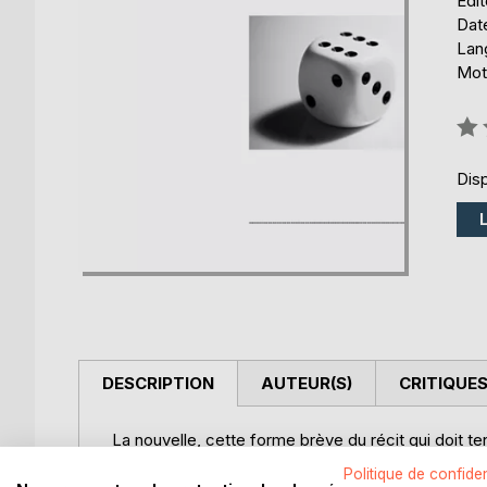
Édi
Date
Lang
Mot
Éval
0%
Disp
DESCRIPTION
AUTEUR(S)
CRITIQUES
La nouvelle, cette forme brève du récit qui doit t
plus faciles. Il faut tenir et serrer de près une sit
Politique de confiden
propice aux concours sur des thèmes donnés ou av