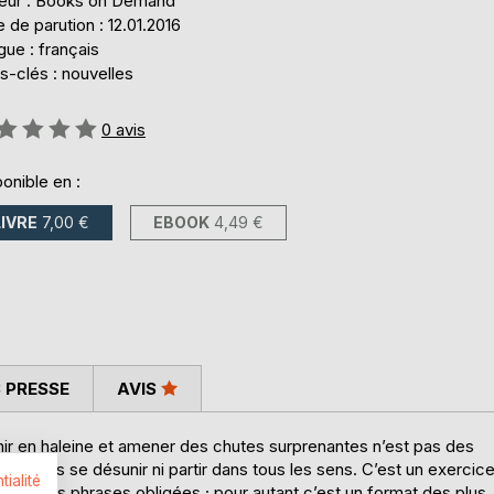
teur : Books on Demand
 de parution : 12.01.2016
ue : français
s-clés : nouvelles
uation:
0
avis
onible en :
LIVRE
7,00 €
EBOOK
4,49 €
 PRESSE
AVIS
enir en haleine et amener des chutes surprenantes n’est pas des
uation sans se désunir ni partir dans tous les sens. C’est un exercic
tialité
ec des phrases obligées ; pour autant c’est un format des plus