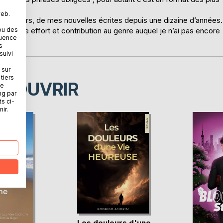
web.
s d’ailleurs, de mes nouvelles écrites depuis une dizaine d’années.
odeste effort et contribution au genre auquel je n’ai pas encore
ou des
quence
s
suivi
 sur
tiers
ÉCOUVRIR
ne
ng par
ts ci-
ir.
Les douleurs d'une