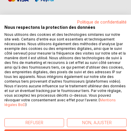
Politique de confidentialité
Nous respectons la protection des données
DESCRIPTION
Nous utilisons des cookies et des technologies similaires sur notre
site web. Certains d'entre eux sont essentiels et techniquement
nécessaires. Nous utilisons également des méthodes d'analyse (par
Une semaine de février en Ardèche.
exemple des cookies ou des empreintes digitales, ainsi que le suivi
côté serveur) pour mesurer la fréquence des visites sur notre site et la
Alors que la France se relève lentement des attentats de
manière dont il est utilisé. Nous utilisons des technologies de suivi à
Charlie, à Joyeuse, petit village ardéchois, les habitants
des fins de marketing et recourons à cet effet au suivi côté serveur
vaquent à leurs quotidiens. Comme Claudie, qui taille,
ainsi qu'à des fournisseurs tiers, ce qui permet d'utiliser des cookies,
des empreintes digitales, des pixels de suivi et des adresses IP sur
depuis quelques jours, les nombreux mûriers autour de sa
tous les appareils. Nous intégrons également sur notre site des
maison, voisine du cimetière. un matin, elle assiste, depuis
contenus tiers provenant d'autres fournisseurs (plateformes vidéo).
son jardin, à l'enterrement d'une vieille dame qu'elle n'a
Nous n'avons aucune influence sur le traitement ultérieur des données
et sur un éventuel tracking par le fournisseur tiers. Par votre réglage,
jamais rencontrée : Théodora Baswell, Anglaise loufoque
vous acceptez les processus décrits ci-dessus. Vous pouvez
et richissime. Bien vite le testament est ouvert et nomme,
révoquer votre consentement avec effet pour l'avenir. (
Mentions
comme seule légataire, une nièce, Emmy. Seulement voilà,
légales BoD
)
personne n'a jamais revu Emmy depuis qu'elle s'est enfuie
de chez Théodora, un soir d'automne 1980.
Il n'en faut pas plus pour que Justin, le journaliste singulier
REFUSER
NON, AJUSTER
du village, ne se lance dans l'enquête, entraînant Claudie