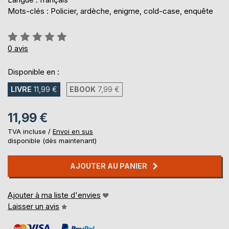
Mots-clés : Policier, ardèche, enigme, cold-case, enquête
Évaluation:
0%
0
avis
Disponible en :
LIVRE
11,99 €
EBOOK
7,99 €
11,99 €
TVA incluse /
Envoi en sus
disponible (dès maintenant)
AJOUTER AU PANIER
Ajouter à ma liste d'envies
Laisser un avis