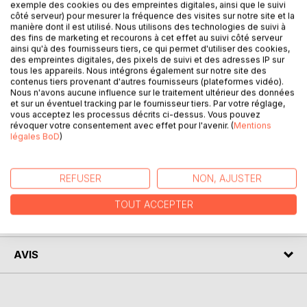
exemple des cookies ou des empreintes digitales, ainsi que le suivi
côté serveur) pour mesurer la fréquence des visites sur notre site et la
manière dont il est utilisé. Nous utilisons des technologies de suivi à
des fins de marketing et recourons à cet effet au suivi côté serveur
DESCRIPTION
ainsi qu'à des fournisseurs tiers, ce qui permet d'utiliser des cookies,
des empreintes digitales, des pixels de suivi et des adresses IP sur
tous les appareils. Nous intégrons également sur notre site des
contenus tiers provenant d'autres fournisseurs (plateformes vidéo).
Un recueil de poésies, comme un jardin : parsemé de
Nous n'avons aucune influence sur le traitement ultérieur des données
fleurs aux milliers de couleurs, de parfums délicats, de
et sur un éventuel tracking par le fournisseur tiers. Par votre réglage,
bruits merveilleux... La nature est là, vivante...
vous acceptez les processus décrits ci-dessus. Vous pouvez
révoquer votre consentement avec effet pour l'avenir. (
Mentions
Alors, prenez ce livre, assoyez-vous dans un jardin, et
légales BoD
)
oubliez le temps, tout simplement...
REFUSER
NON, AJUSTER
AUTEUR(S)
TOUT ACCEPTER
CRITIQUES PRESSE
AVIS