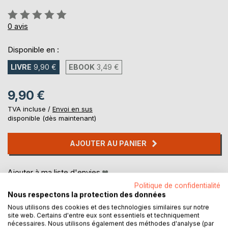
Évaluation:
0%
0
avis
Disponible en :
LIVRE
9,90 €
EBOOK
3,49 €
9,90 €
TVA incluse /
Envoi en sus
disponible (dès maintenant)
AJOUTER AU PANIER
Ajouter à ma liste d'envies
Laisser un avis
Politique de confidentialité
Nous respectons la protection des données
Nous utilisons des cookies et des technologies similaires sur notre
site web. Certains d'entre eux sont essentiels et techniquement
nécessaires. Nous utilisons également des méthodes d'analyse (par