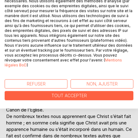
nécessaires. Nous utilisons également des méthodes d'analyse (par
exemple des cookies ou des empreintes digitales, ainsi que le suivi
côté serveur) pour mesurer la fréquence des visites sur notre site et la
manière dont il est utilisé. Nous utilisons des technologies de suivi à
DESCRIPTION
des fins de marketing et recourons à cet effet au suivi côté serveur
ainsi qu'à des fournisseurs tiers, ce qui permet d'utiliser des cookies,
des empreintes digitales, des pixels de suivi et des adresses IP sur
tous les appareils. Nous intégrons également sur notre site des
L’histoire de Jésus serait-elle la plus énorme supercherie
contenus tiers provenant d'autres fournisseurs (plateformes vidéo).
qu’a connu l’Humanité ? La plus grande mystification
Nous n'avons aucune influence sur le traitement ultérieur des données
et sur un éventuel tracking par le fournisseur tiers. Par votre réglage,
planétaire. créée par une poignée de mystificateurs ou de
vous acceptez les processus décrits ci-dessus. Vous pouvez
dissidents juifs ?
révoquer votre consentement avec effet pour l'avenir. (
Mentions
Il y a maintenant plus de 2000 ans que le mystère demeure.
légales BoD
)
Bien qu’il n’existe aucun document historique fiable et
irréfutable prouvant son existence, j’ai la conviction que
Jésus a existé. Il semble parfaitement improbable qu’une
REFUSER
NON, AJUSTER
telle imposture ait pu durer plus de deux millénaires sans
TOUT ACCEPTER
être démasquée ; mais personnellement le Jésus auquel je
pense n’est certes pas celui décrit dans les Évangiles du
Canon de l’Église.
De nombreux textes nous apprennent que Christ s’était fait
homme ; en somme cela signifie que Christ avait pris une
apparence humaine ou s’était incorporé dans un humain. Ce
fait est confirmé dans de nombreux textes autres que