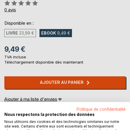
Évaluation:
0%
0
avis
Disponible en :
LIVRE
23,99 €
EBOOK
9,49 €
9,49 €
TVA incluse
Téléchargement disponible dès maintenant
AJOUTER AU PANIER
Ajouter à ma liste d'envies
Laisser un avis
Politique de confidentialité
Nous respectons la protection des données
Nous utilisons des cookies et des technologies similaires sur notre
site web. Certains d'entre eux sont essentiels et techniquement