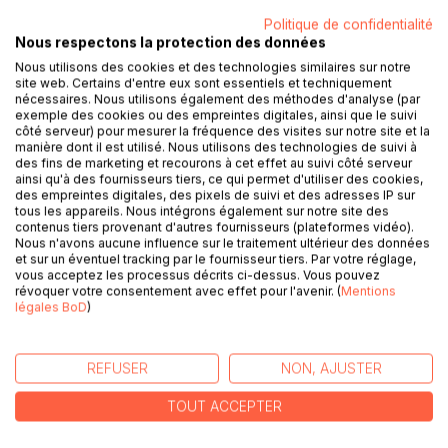
Politique de confidentialité
Nous respectons la protection des données
Elle croyait enfin trouver l'harmonie, mais la réalité est tout
autre... Melinda est prise au piège d'une vie qu'elle ne
Nous utilisons des cookies et des technologies similaires sur notre
site web. Certains d'entre eux sont essentiels et techniquement
reconnaît pas.
nécessaires. Nous utilisons également des méthodes d'analyse (par
exemple des cookies ou des empreintes digitales, ainsi que le suivi
Je commençais tout juste à découvrir l'Harmonie lorsqu'un
côté serveur) pour mesurer la fréquence des visites sur notre site et la
manière dont il est utilisé. Nous utilisons des technologies de suivi à
événement inattendu s'était produit...
des fins de marketing et recourons à cet effet au suivi côté serveur
ainsi qu'à des fournisseurs tiers, ce qui permet d'utiliser des cookies,
Et puis, comme dans un rêve, je m'étais retrouvée mariée
des empreintes digitales, des pixels de suivi et des adresses IP sur
tous les appareils. Nous intégrons également sur notre site des
à Nathan sans aucun souvenir de cet événement.
contenus tiers provenant d'autres fournisseurs (plateformes vidéo).
Nous n'avons aucune influence sur le traitement ultérieur des données
Si, au départ, cela m'avait rendu heureuse, j'avais eu un
et sur un éventuel tracking par le fournisseur tiers. Par votre réglage,
étrange pressentiment. C'était comme si la vie dont je me
vous acceptez les processus décrits ci-dessus. Vous pouvez
révoquer votre consentement avec effet pour l'avenir. (
Mentions
rappelais n'avait jamais existé.
légales BoD
)
Réalité ou illusion ? Rejoignez Melinda dans sa quête pour
découvrir la vérité derrière son mariage et sa vie
REFUSER
NON, AJUSTER
bouleversée.
TOUT ACCEPTER
*** SPICY ROMANCE & SLOW BURN ***