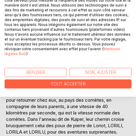
côté serveur) pour mesurer la fréquence des visites sur notre site et la
Il est tout à fait essentiel de découvrir des choses, par
manière dont il est utilisé. Nous utilisons des technologies de suivi à
des fins de marketing et recourons à cet effet au suivi côté serveur
ailleurs il est de plus en plus difficile et complexe de
ainsi qu'à des fournisseurs tiers, ce qui permet d'utiliser des cookies,
connaître les corrélations en particulier dans le domaine
des empreintes digitales, des pixels de suivi et des adresses IP sur
des sciences de la nature. De ce fait, il n'est jamais trop
tous les appareils. Nous intégrons également sur notre site des
tôt pour donner aux enfants un premier aperçu de ces
contenus tiers provenant d'autres fournisseurs (plateformes vidéo).
Nous n'avons aucune influence sur le traitement ultérieur des données
univers.
et sur un éventuel tracking par le fournisseur tiers. Par votre réglage,
vous acceptez les processus décrits ci-dessus. Vous pouvez
En racontant des aventures passionnantes dans l'espace,
révoquer votre consentement avec effet pour l'avenir. (
Mentions
légales BoD
)
cette collection de 6 volumes entraîne les lecteurs jeunes
et tous ceux qui le sont restés à la découverte
passionnante d'un univers, que les progrès scientifiques
REFUSER
NON, AJUSTER
ont rendu bien plus palpable.
TOUT ACCEPTER
Dans le volume 3, MOUFFI, MIFFI et MUFFI, si petits qu'on
ne peut les voir à l'oeil nu, traversent le système solaire
pour retourner chez eux, au pays des comètes, en
compagnie de leurs parents, à une vitesse de 40
kilomètres par seconde, qui est la vitesse normale des
comètes. Dans l'anneau dit de Kuiper, leur chemin croise
brusquement celui des poux de pierre de Loriot, LORILI,
LORILA et LORILU, pour des aventures surprenantes.