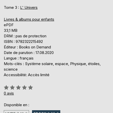
Tome 3 :
L' Univers
Livres & albums pour enfants
ePDF
33,1 MB
DRM : pas de protection
ISBN : 9782322215492
Éditeur : Books on Demand
Date de parution : 17.08.2020
Langue : français
Mots-clés : Système solaire, espace, Physique, étoiles,
science
Accessibilité: Accès limité
Évaluation:
0%
0
avis
Disponible en :