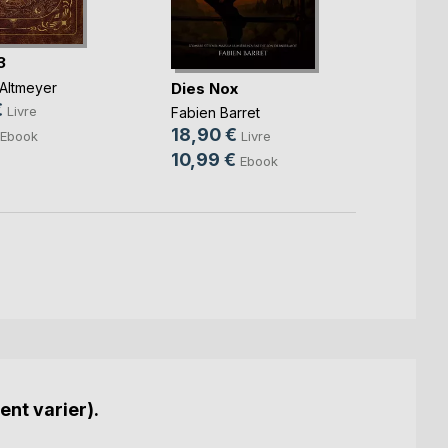
3
Forthi
Dies Nox
Altmeyer
Vaness
€
21,0
Livre
Fabien Barret
0,99
18,90 €
Ebook
Livre
10,99 €
Ebook
ent varier).