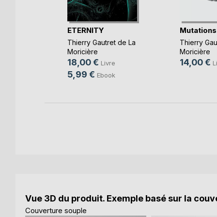
ETERNITY
Mutations
Thierry Gautret de La
Thierry Gau
Moricière
Moricière
18,00 €
14,00 €
Livre
L
e
5,99 €
Ebook
k
Vue 3D du produit. Exemple basé sur la couve
Couverture souple