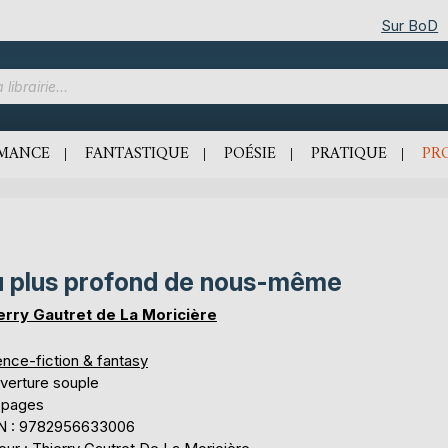
Sur BoD
MANCE
FANTASTIQUE
POÉSIE
PRATIQUE
PR
 plus profond de nous-même
erry Gautret de La Moricière
ence-fiction & fantasy
verture souple
 pages
N : 9782956633006