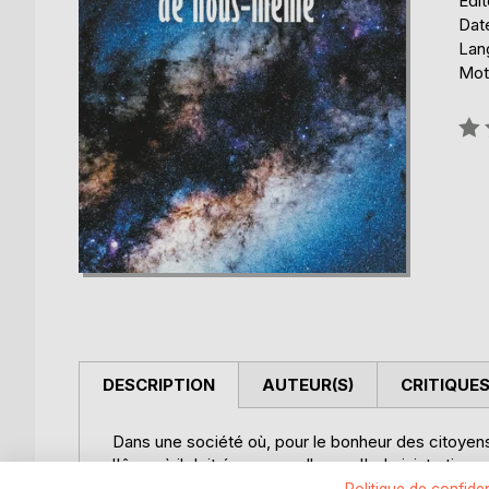
Édit
Date
Lang
Mots
Éval
0%
DESCRIPTION
AUTEUR(S)
CRITIQUES
Dans une société où, pour le bonheur des citoyens, 
l'âge où il doit épouser celle que l'administration
algorithmes des ordinateurs du bureau matrimonial