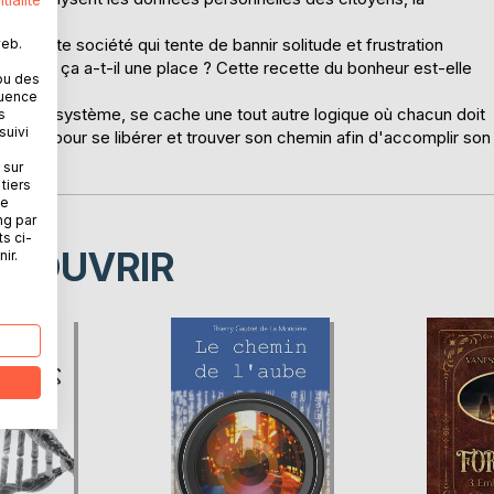
tialité
é de cette société qui tente de bannir solitude et frustration
web.
ans tout ça a-t-il une place ? Cette recette du bonheur est-elle
ou des
mes ?
quence
guer le système, se cache une tout autre logique où chacun doit
s
suivi
n passé pour se libérer et trouver son chemin afin d'accomplir son
 sur
tiers
ne
ng par
ts ci-
ÉCOUVRIR
ir.