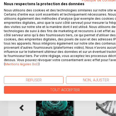
Politique de confiden
Nous respectons la protection des données
compatibilité des couples est réputée optimale.
Pour la première fois Paul est confronté à la réalit
Nous utilisons des cookies et des technologies similaires sur notre site 
Certains d'entre eux sont essentiels et techniquement nécessaires. Nous
sexuelle pour le bien-être de tous. Mais l'amour d
utilisons également des méthodes d'analyse (par exemple des cookies 
vraiment faite pour libérer les hommes et les fem
empreintes digitales, ainsi que le suivi côté serveur) pour mesurer la fré
Sous le supposé progrès social que prétend prodi
des visites sur notre site et la manière dont il est utilisé. Nous utilisons de
technologies de suivi à des fins de marketing et recourons à cet effet au 
faire face à ses peurs, à ses contradictions, à so
côté serveur ainsi qu'à des fournisseurs tiers, ce qui permet d'utiliser des
destin.
cookies, des empreintes digitales, des pixels de suivi et des adresses IP
tous les appareils. Nous intégrons également sur notre site des contenus 
provenant d'autres fournisseurs (plateformes vidéo). Nous n'avons aucu
influence sur le traitement ultérieur des données et sur un éventuel tracki
le fournisseur tiers. Par votre réglage, vous acceptez les processus décri
D’AUTRES TITRES À D
dessus. Vous pouvez révoquer votre consentement avec effet pour l'aven
(
Mentions légales BoD
)
REFUSER
NON, AJUSTER
TOUT ACCEPTER