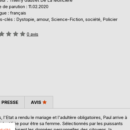
eur : Thierry Gautret De La Moricière
 de parution : 11.02.2020
ue : français
-clés : Dystopie, amour, Science-Fiction, société, Policier
uation:
0
avis
 PRESSE
AVIS
l'Etat a rendu le mariage et l'adultère obligatoires, Paul arrive à
 a identifiée pour être sa femme. Sélectionnés par les puissants
 qui analysent les données personnelles des citoyens, la