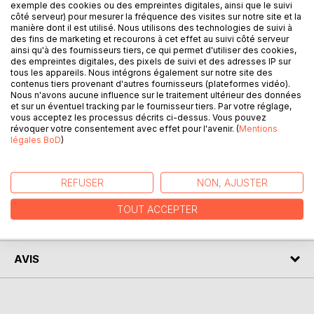
exemple des cookies ou des empreintes digitales, ainsi que le suivi
côté serveur) pour mesurer la fréquence des visites sur notre site et la
L'allaitement est une histoire qui s'écrit entre une mère et
manière dont il est utilisé. Nous utilisons des technologies de suivi à
des fins de marketing et recourons à cet effet au suivi côté serveur
son enfant. De même que l'enfant peut décider d'arrêter,
ainsi qu'à des fournisseurs tiers, ce qui permet d'utiliser des cookies,
si la mère ressent le besoin de ralentir ou de clore l'histoire,
des empreintes digitales, des pixels de suivi et des adresses IP sur
alors il est temps d'emprunter le chemin du servage, qu'il
tous les appareils. Nous intégrons également sur notre site des
contenus tiers provenant d'autres fournisseurs (plateformes vidéo).
soit partiel ou complet.
Nous n'avons aucune influence sur le traitement ultérieur des données
Ce livre a pour objectif de vous donner des outils pour
et sur un éventuel tracking par le fournisseur tiers. Par votre réglage,
vous permettre d'effectuer cette transition en douceur,
vous acceptez les processus décrits ci-dessus. Vous pouvez
pour vous et votre enfant, que vous souhaitiez simplement
révoquer votre consentement avec effet pour l'avenir. (
Mentions
légales BoD
)
réduire le nombre de tétées ou sevrer totalement.
REFUSER
NON, AJUSTER
AUTEUR(S)
TOUT ACCEPTER
CRITIQUES PRESSE
AVIS