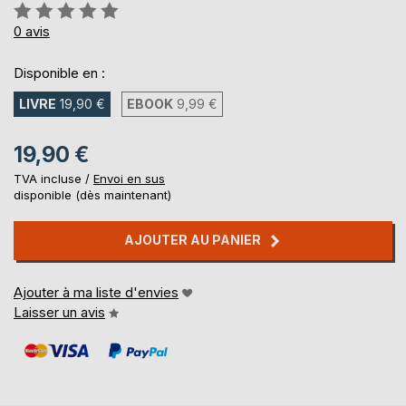
Évaluation:
0%
0
avis
Disponible en :
LIVRE
19,90 €
EBOOK
9,99 €
19,90 €
TVA incluse /
Envoi en sus
disponible (dès maintenant)
AJOUTER AU PANIER
Ajouter à ma liste d'envies
Laisser un avis