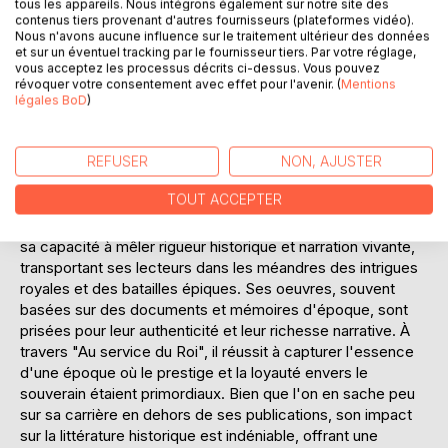
tous les appareils. Nous intégrons également sur notre site des
perspective unique sur les coulisses du pouvoir et la vie
contenus tiers provenant d'autres fournisseurs (plateformes vidéo).
militaire sous l'un des monarques les plus emblématiques
Nous n'avons aucune influence sur le traitement ultérieur des données
et sur un éventuel tracking par le fournisseur tiers. Par votre réglage,
de France.
vous acceptez les processus décrits ci-dessus. Vous pouvez
révoquer votre consentement avec effet pour l'avenir. (
Mentions
L'AUTEUR :
légales BoD
)
Jean-François Barton de Montbas est un auteur dont les
contributions à la littérature historique se concentrent sur
l'époque de Louis XIV. Bien que peu de détails soient
REFUSER
NON, AJUSTER
disponibles sur sa vie personnelle, ses écrits témoignent
TOUT ACCEPTER
d'une connaissance approfondie de l'histoire militaire et de
la cour du Roi Soleil. Barton de Montbas s'est distingué par
sa capacité à mêler rigueur historique et narration vivante,
transportant ses lecteurs dans les méandres des intrigues
royales et des batailles épiques. Ses oeuvres, souvent
basées sur des documents et mémoires d'époque, sont
prisées pour leur authenticité et leur richesse narrative. À
travers "Au service du Roi", il réussit à capturer l'essence
d'une époque où le prestige et la loyauté envers le
souverain étaient primordiaux. Bien que l'on en sache peu
sur sa carrière en dehors de ses publications, son impact
sur la littérature historique est indéniable, offrant une