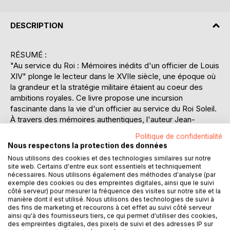
DESCRIPTION
RÉSUMÉ :
"Au service du Roi : Mémoires inédits d'un officier de Louis
XIV" plonge le lecteur dans le XVIIe siècle, une époque où
la grandeur et la stratégie militaire étaient au coeur des
ambitions royales. Ce livre propose une incursion
fascinante dans la vie d'un officier au service du Roi Soleil.
À travers des mémoires authentiques, l'auteur Jean-
François Barton de Montbas nous offre un regard intime et
Politique de confidentialité
détaillé sur les campagnes militaires, les intrigues de la
Nous respectons la protection des données
cour et les défis quotidiens auxquels un officier devait faire
Nous utilisons des cookies et des technologies similaires sur notre
face. Le récit, riche en détails historiques, dépeint non
site web. Certains d'entre eux sont essentiels et techniquement
seulement les batailles mais aussi les relations complexes
nécessaires. Nous utilisons également des méthodes d'analyse (par
exemple des cookies ou des empreintes digitales, ainsi que le suivi
entre les officiers et la noblesse. Les mémoires révèlent
côté serveur) pour mesurer la fréquence des visites sur notre site et la
également les aspirations personnelles et les dilemmes
manière dont il est utilisé. Nous utilisons des technologies de suivi à
moraux d'un homme dévoué à son roi. Ce livre est une
des fins de marketing et recourons à cet effet au suivi côté serveur
ressource précieuse pour quiconque s'intéresse à
ainsi qu'à des fournisseurs tiers, ce qui permet d'utiliser des cookies,
des empreintes digitales, des pixels de suivi et des adresses IP sur
l'histoire militaire ou à la période de Louis XIV, offrant une