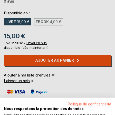
0%
0
avis
Disponible en :
LIVRE
15,00 €
EBOOK
4,99 €
15,00 €
TVA incluse /
Envoi en sus
disponible (dès maintenant)
AJOUTER AU PANIER
Ajouter à ma liste d'envies
Laisser un avis
Politique de confidentialité
Nous respectons la protection des données
Nous utilisons des cookies et des technologies similaires sur notre