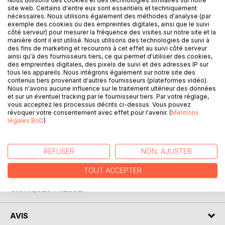
site web. Certains d'entre eux sont essentiels et techniquement
DESCRIPTION
nécessaires. Nous utilisons également des méthodes d'analyse (par
exemple des cookies ou des empreintes digitales, ainsi que le suivi
côté serveur) pour mesurer la fréquence des visites sur notre site et la
AUGUSTIN, MA bataille de Loigny
manière dont il est utilisé. Nous utilisons des technologies de suivi à
des fins de marketing et recourons à cet effet au suivi côté serveur
ainsi qu'à des fournisseurs tiers, ce qui permet d'utiliser des cookies,
1870. La guerre franco-prussienne fait rage. Loigny-le-
des empreintes digitales, des pixels de suivi et des adresses IP sur
Bataille est le théâtre d'une bataille meurtrière. Le château
tous les appareils. Nous intégrons également sur notre site des
de Villeprévost, tout proche, est transformé par les
contenus tiers provenant d'autres fournisseurs (plateformes vidéo).
Nous n'avons aucune influence sur le traitement ultérieur des données
Bavarois en hôpital de campagne.
et sur un éventuel tracking par le fournisseur tiers. Par votre réglage,
A Loigny, l'armée de la Loire et les Zouaves pontificaux se
vous acceptez les processus décrits ci-dessus. Vous pouvez
battent. Avancer et ne pas reculer, mourir s'il le faut.
révoquer votre consentement avec effet pour l'avenir. (
Mentions
légales BoD
)
Augustin, l'ancien régisseur, dans l'angoisse organise la
défense.
REFUSER
NON, AJUSTER
AUTEUR(S)
TOUT ACCEPTER
CRITIQUES PRESSE
AVIS