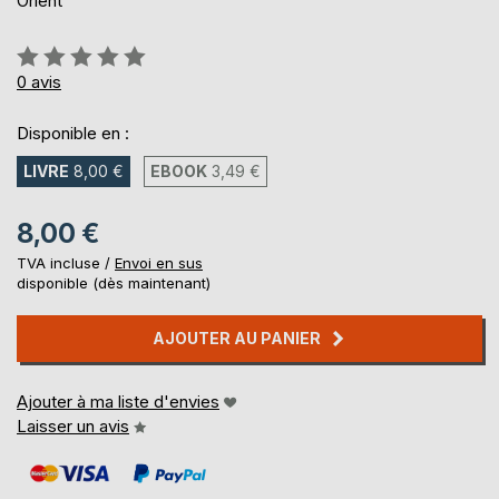
Orient
Évaluation:
0%
0
avis
Disponible en :
LIVRE
8,00 €
EBOOK
3,49 €
8,00 €
TVA incluse /
Envoi en sus
disponible (dès maintenant)
AJOUTER AU PANIER
Ajouter à ma liste d'envies
Laisser un avis