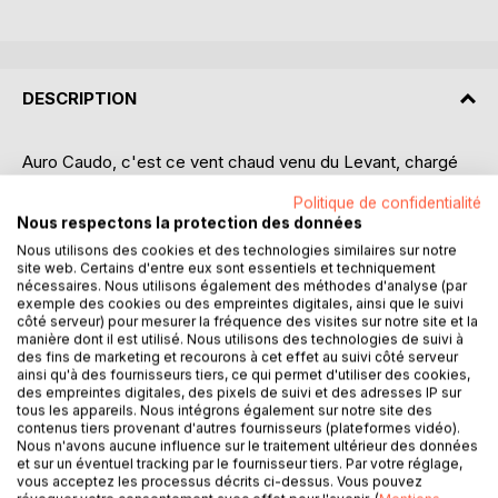
DESCRIPTION
Auro Caudo, c'est ce vent chaud venu du Levant, chargé
de contes d'Orient et d'histoire de Méditerranée, de
Politique de confidentialité
trésors et de mystères à explorer.
Nous respectons la protection des données
Auro Caudo, c'est la quête de Corso, marin provençal et
Nous utilisons des cookies et des technologies similaires sur notre
chasseur de reliques, à travers cette fin de renaissance ou
site web. Certains d'entre eux sont essentiels et techniquement
intrigues et complots le partage à d'antiques secrets.
nécessaires. Nous utilisons également des méthodes d'analyse (par
Entre histoire et légendes, une succession d'aventures
exemple des cookies ou des empreintes digitales, ainsi que le suivi
côté serveur) pour mesurer la fréquence des visites sur notre site et la
fantastiques dans un monde aujourd'hui révolu, mais
manière dont il est utilisé. Nous utilisons des technologies de suivi à
tellement présent dans notre imaginaire...
des fins de marketing et recourons à cet effet au suivi côté serveur
ainsi qu'à des fournisseurs tiers, ce qui permet d'utiliser des cookies,
des empreintes digitales, des pixels de suivi et des adresses IP sur
Aventures ou contes philosophiques, chacun de ces textes
tous les appareils. Nous intégrons également sur notre site des
s'inscrit dans une chronologie qui en fait, au final, une
contenus tiers provenant d'autres fournisseurs (plateformes vidéo).
histoire. Celle de ce personnage de Corso, dans un XVIIe
Nous n'avons aucune influence sur le traitement ultérieur des données
siècle où la Méditerranée est encore le creuset des plus
et sur un éventuel tracking par le fournisseur tiers. Par votre réglage,
vous acceptez les processus décrits ci-dessus. Vous pouvez
grandes richesses, matérielles et spirituelles.