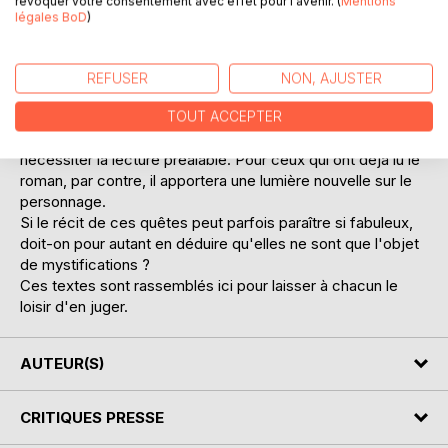
révoquer votre consentement avec effet pour l'avenir. (
Mentions
Y plane encore l'ombre de ses antiques civilisations, tandis
légales BoD
)
que chrétiens et barbaresques y mènent une guerre sans
merci. C'est dans ce cadre sans pareil que Corso va
mener ses quêtes, de trésors et de mystères.
REFUSER
NON, AJUSTER
L'ensemble vient s'inscrire dans la chronologie du roman
TOUT ACCEPTER
Corso - La conjuration Mare Nostrum, sans pour autant en
nécessiter la lecture préalable. Pour ceux qui ont déjà lu le
roman, par contre, il apportera une lumière nouvelle sur le
personnage.
Si le récit de ces quêtes peut parfois paraître si fabuleux,
doit-on pour autant en déduire qu'elles ne sont que l'objet
de mystifications ?
Ces textes sont rassemblés ici pour laisser à chacun le
loisir d'en juger.
AUTEUR(S)
CRITIQUES PRESSE