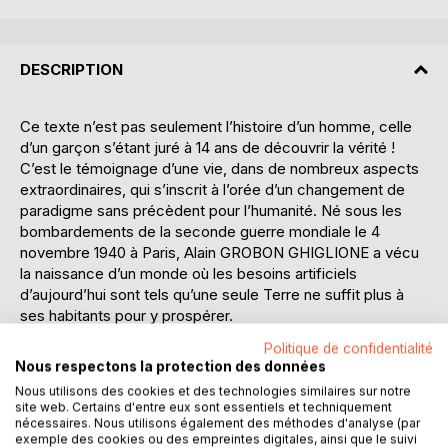
DESCRIPTION
Ce texte n’est pas seulement l’histoire d’un homme, celle
d’un garçon s’étant juré à 14 ans de découvrir la vérité !
C’est le témoignage d’une vie, dans de nombreux aspects
extraordinaires, qui s’inscrit à l’orée d’un changement de
paradigme sans précèdent pour l’humanité. Né sous les
bombardements de la seconde guerre mondiale le 4
novembre 1940 à Paris, Alain GROBON GHIGLIONE a vécu
la naissance d’un monde où les besoins artificiels
d’aujourd’hui sont tels qu’une seule Terre ne suffit plus à
ses habitants pour y prospérer.
Politique de confidentialité
Ses fonctions de dirigeant et sa passion de la chasse l’ont
Nous respectons la protection des données
amené à voyager dans plus de 60 pays sur les 5
Nous utilisons des cookies et des technologies similaires sur notre
continents, à y vivre des aventures mémorables en nature
site web. Certains d'entre eux sont essentiels et techniquement
et à observer le comportement animal pendant de très
nécessaires. Nous utilisons également des méthodes d'analyse (par
exemple des cookies ou des empreintes digitales, ainsi que le suivi
longues heures. Ce qui lui a permis de comprendre en