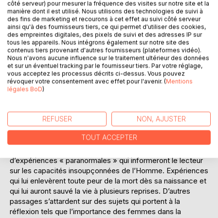
côté serveur) pour mesurer la fréquence des visites sur notre site et la
autre que les animaux sont des personnes et qu’ils sont
manière dont il est utilisé. Nous utilisons des technologies de suivi à
doués de qualités très au-dessus de ce que l’on nous
des fins de marketing et recourons à cet effet au suivi côté serveur
apprend.
ainsi qu'à des fournisseurs tiers, ce qui permet d'utiliser des cookies,
des empreintes digitales, des pixels de suivi et des adresses IP sur
tous les appareils. Nous intégrons également sur notre site des
Son métier à la SAFIM (Foire internationale de Marseille),
contenus tiers provenant d'autres fournisseurs (plateformes vidéo).
société dont l’aura le plaçait parmi les personnages les plus
Nous n'avons aucune influence sur le traitement ultérieur des données
et sur un éventuel tracking par le fournisseur tiers. Par votre réglage,
influents de la ville, lui donna l’opportunité de rencontrer et
vous acceptez les processus décrits ci-dessus. Vous pouvez
d’inviter des éminences dans leur domaine : scientifiques,
révoquer votre consentement avec effet pour l'avenir. (
Mentions
politiques, historiens, aventuriers, acteurs, personnalités
légales BoD
)
publiques, médecins... Certains l’ont enrichi de leurs savoirs
sur la connaissance du monde et de l’univers : l’ancienneté
de l’Homme véritable, la conscience des électrons, les
REFUSER
NON, AJUSTER
médecines alternatives et bien d‘autres choses.
TOUT ACCEPTER
Mais cette autobiographie est aussi le récit d’une série
d’expériences « paranormales » qui informeront le lecteur
sur les capacités insoupçonnées de l’Homme. Expériences
qui lui enlevèrent toute peur de la mort dès sa naissance et
qui lui auront sauvé la vie à plusieurs reprises. D’autres
passages s’attardent sur des sujets qui portent à la
réflexion tels que l’importance des femmes dans la