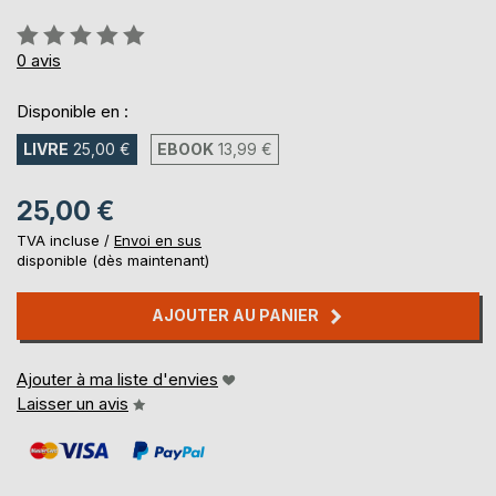
Évaluation:
0%
0
avis
Disponible en :
LIVRE
25,00 €
EBOOK
13,99 €
25,00 €
TVA incluse /
Envoi en sus
disponible (dès maintenant)
AJOUTER AU PANIER
Ajouter à ma liste d'envies
Laisser un avis